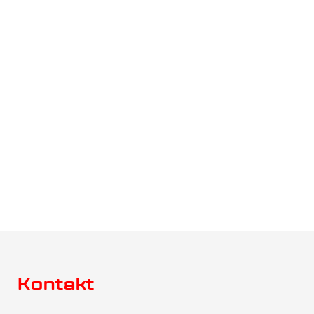
Projektowane
Analiza
CHARAKTERYSTYKI
ŚRODOW.-
EKONOM.
KLIKNIJ
KLIKNIJ
Kontakt