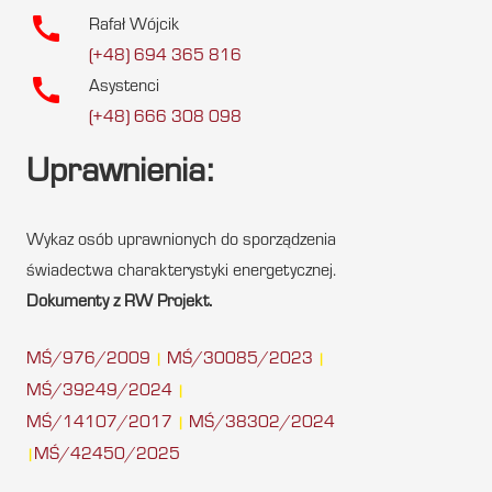
call
Rafał Wójcik
(+48) 694 365 816
call
Asystenci
(+48) 666 308 098
Uprawnienia:
Wykaz osób uprawnionych do sporządzenia
świadectwa charakterystyki energetycznej.
Dokumenty z RW Projekt.
MŚ/976/2009
MŚ/30085/2023
|
|
MŚ/39249/2024
|
MŚ/14107/2017
MŚ/38302/2024
|
MŚ/42450/2025
|