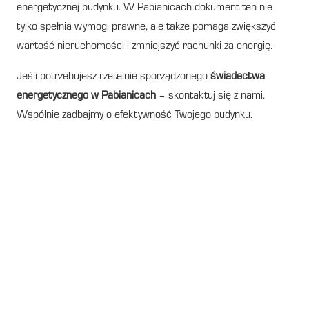
energetycznej budynku. W Pabianicach dokument ten nie
tylko spełnia wymogi prawne, ale także pomaga zwiększyć
wartość nieruchomości i zmniejszyć rachunki za energię.
Jeśli potrzebujesz rzetelnie sporządzonego
świadectwa
energetycznego w Pabianicach
– skontaktuj się z nami.
Wspólnie zadbajmy o efektywność Twojego budynku.
Świadectwo energetyczne w
Pabianicach wartość
nieruchomości ma potencjał
W Pabianicach obowiązek posiadania świadectwa
energetycznego (świadectwa charakterystyki energetycznej)
wynika bezpośrednio z przepisów ustawy z dnia 29 sierpnia