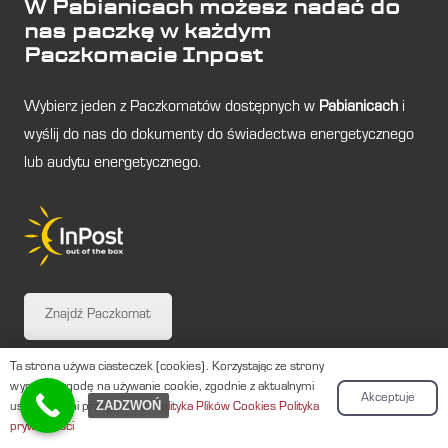
W Pabianicach możesz nadać do
nas paczkę w każdym
Paczkomacie Inpost
Wybierz jeden z Paczkomatów dostępnych w
Pabianicach
i
wyślij do nas do dokumenty do świadectwa energetycznego
lub audytu energetycznego.
Znajdź Paczkomat
Ta strona używa ciasteczek (cookies). Korzystając ze strony
wyrażasz zgodę na używanie cookie, zgodnie z aktualnymi
Akceptuje
ZADZWOŃ
ustawieniami przeglądarki.
Polityka Plików Cookies
Polityka
prywatności