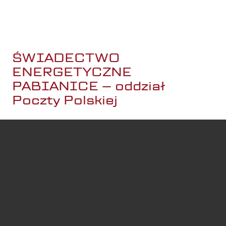
zwolnienia. Zawsze działamy zgodnie z obowiązującymi
przepisami, dbając o bezpieczeństwo i spokój.
ŚWIADECTWO
ENERGETYCZNE
PABIANICE – oddział
Poczty Polskiej