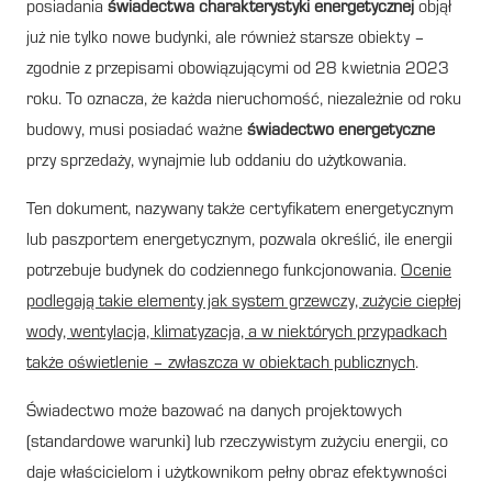
posiadania
świadectwa charakterystyki energetycznej
objął
już nie tylko nowe budynki, ale również starsze obiekty –
zgodnie z przepisami obowiązującymi od 28 kwietnia 2023
roku. To oznacza, że każda nieruchomość, niezależnie od roku
budowy, musi posiadać ważne
świadectwo energetyczne
przy sprzedaży, wynajmie lub oddaniu do użytkowania.
Ten dokument, nazywany także certyfikatem energetycznym
lub paszportem energetycznym, pozwala określić, ile energii
potrzebuje budynek do codziennego funkcjonowania.
Ocenie
podlegają takie elementy jak system grzewczy, zużycie ciepłej
wody, wentylacja, klimatyzacja, a w niektórych przypadkach
także oświetlenie – zwłaszcza w obiektach publicznych
.
Świadectwo może bazować na danych projektowych
(standardowe warunki) lub rzeczywistym zużyciu energii, co
daje właścicielom i użytkownikom pełny obraz efektywności