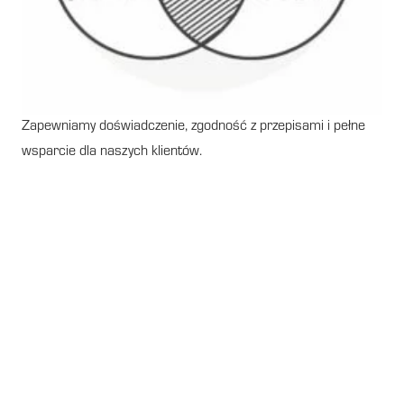
Zapewniamy doświadczenie, zgodność z przepisami i pełne
wsparcie dla naszych klientów.
Świadectwo energetyczne
Pabianice kiedy nie jest
wymagane zgodne z
najnowszymi przepisami
prawa .
Nie każda nieruchomość w
Pabianicach
musi posiadać