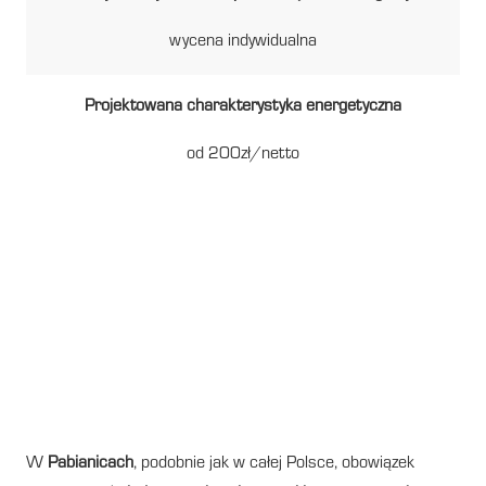
wycena indywidualna
Projektowana charakterystyka energetyczna
od 200zł/netto
Świadectwo energetyczne w
Pabianicach to pierwszy krok
do lepszych warunków
sprzedaży lub wynajmu
nieruchomości
W
Pabianicach
, podobnie jak w całej Polsce, obowiązek