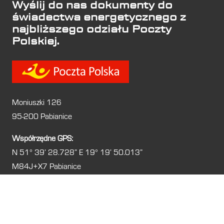
Wyślij do nas dokumenty do
świadectwa energetycznego z
najbliższego odziału Poczty
Polskiej.
Moniuszki 126
95-200 Pabianice
Współrzędne GPS:
N 51° 39′ 28.728” E 19° 19′ 50.013”
M84J+X7 Pabianice
Świadectwa energetyczne –
jakie kary za ich brak w
Pabianicach?