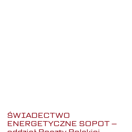
Świadectwo energetyczne –
dlaczego my?
RW Projekt Świadectwo energetyczne Sopot
Osobiście wykonujemy świadectwa
Mamy uprawnienia od 2006 roku
Bezpieczna płatność po wykonanej usłudze
Wybór: Ty przesyłasz dane lub sami je pozyskujemy za
Ciebie.
ŚWIADECTWO
ENERGETYCZNE SOPOT –
oddział Poczty Polskiej