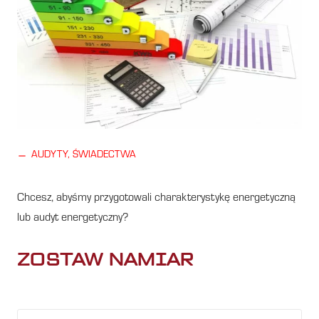
horizontal_rule
AUDYTY, ŚWIADECTWA
Chcesz, abyśmy przygotowali charakterystykę energetyczną
lub audyt energetyczny?
ZOSTAW NAMIAR