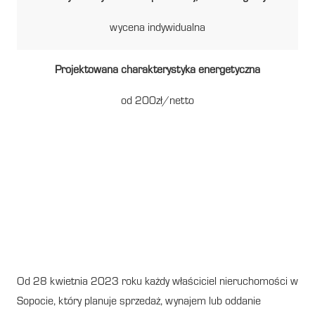
wycena indywidualna
Projektowana charakterystyka energetyczna
od 200zł/netto
Świadectwo energetyczne w
Sopocie – Twoja
nieruchomość w dobrych
rękach!
Od 28 kwietnia 2023 roku każdy właściciel nieruchomości w
Sopocie, który planuje sprzedaż, wynajem lub oddanie