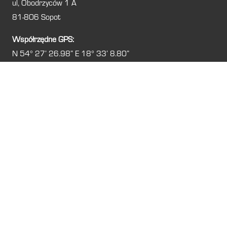
ul, Obodrzyców 1 A
81-806 Sopot
Współrzędne GPS:
N 54° 27′ 26.98″ E 18° 33′ 8.80″
Jak wygląda realizacja
świadectwa energetycznego
w Sopocie – krok po kroku
Przygotowanie
świadectwa charakterystyki energetycznej w
Sopocie
to proces, który wymaga dokładnej analizy
technicznej budynku przez certyfikowanego audytora
energetycznego. Specjalista ocenia wszystkie elementy
wpływające na zużycie energii w nieruchomości, w tym:
grubość i jakość izolacji cieplnej ścian, dachów i podłóg,
rodzaj i stan okien oraz drzwi,