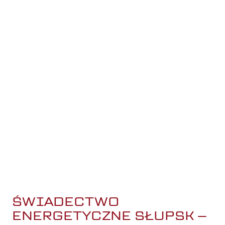
roczne zapotrzebowanie na energię pierwotną (EP) oraz
końcową (EK),
informacje o izolacji cieplnej i zastosowanych
rozwiązaniach technicznych,
ocenę systemów ogrzewania, wentylacji i chłodzenia,
przyporządkowanie nieruchomości do odpowiedniej
klasy energetycznej (od A do G).
Dokument jest ważny przez 10 lat, o ile w tym czasie nie
zostaną wprowadzone zmiany wpływające na
charakterystykę energetyczną obiektu.
ŚWIADECTWO
ENERGETYCZNE SŁUPSK –