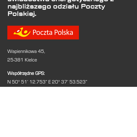
najbliższego odziału Poczty
Polskiej.
Wapiennikowa 45,
25-381 Kielce
Współrzędne GPS:
N 50° 51′ 12.753” E 20° 37′ 53.523”
Kto w Kielcach może
wystawić ważne świadectwo
charakterystyki
energetycznej?
Aby wydać
świadectwo energetyczne
budynku w
Kielcach
, na