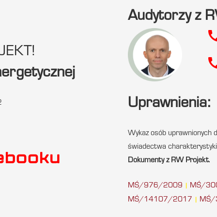
Audytorzy z 
ca
OJEKT!
ca
nergetycznej
Uprawnienia:
2
Wykaz osób uprawnionych d
świadectwa charakterystyki
cebooku
Dokumenty z RW Projekt.
MŚ/976/2009
MŚ/30
|
MŚ/14107/2017
MŚ/
|