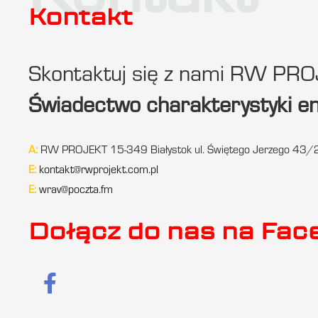
Kontakt
Kontakt
Skontaktuj się z nami RW PR
Świadectwo charakterystyki e
A:
RW PROJEKT 15-349 Białystok ul. Świętego Jerzego 43/
E:
kontakt@rwprojekt.com.pl
E:
wrav@poczta.fm
Dołącz do nas na Fa