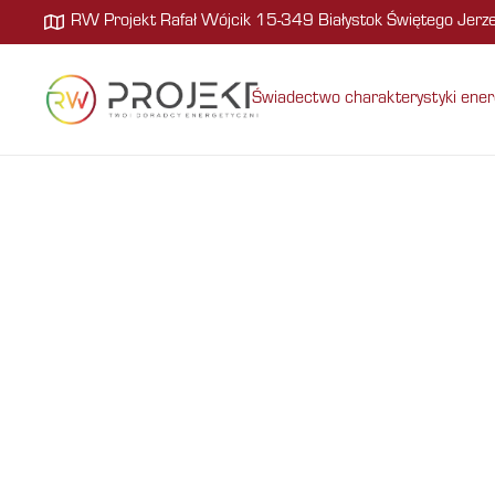
RW Projekt Rafał Wójcik 15-349 Białystok Świętego Jer
Świadectwo charakterystyki ener