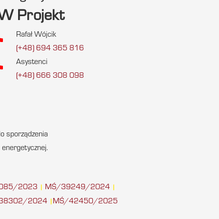
RW Projekt
ll
Rafał Wójcik
(+48) 694 365 816
ll
Asystenci
(+48) 666 308 098
o sporządzenia
 energetycznej.
085/2023
MŚ/39249/2024
|
|
38302/2024
MŚ/42450/2025
|