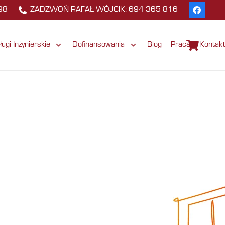
98
ZADZWOŃ RAFAŁ WÓJCIK: 694 365 816
ługi Inżynierskie
Dofinansowania
Blog
Praca
Kontak