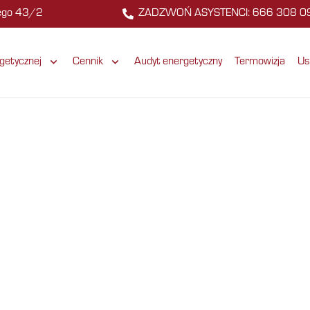
zego 43/2
ZADZWOŃ ASYSTENCI: 666 308 0
getycznej
Cennik
Audyt energetyczny
Termowizja
Us