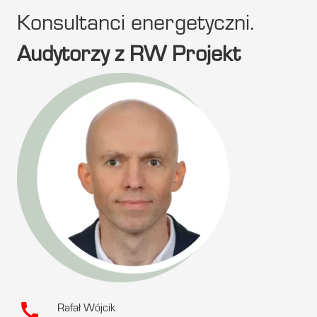
Konsultanci energetyczni.
Audytorzy z RW Projekt
call
Rafał Wójcik