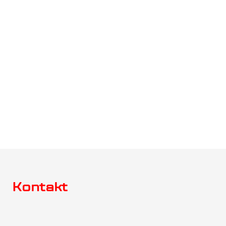
Projektowane
Analiza
CHARAKTERYSTYKI
ŚROD.-
EKONOM.
KLIKNIJ
KLIKNIJ
Kontakt