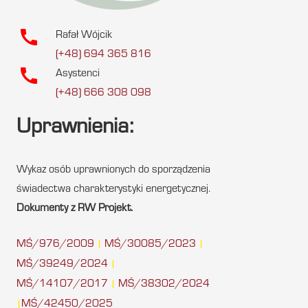
call
Rafał Wójcik
(+48) 694 365 816
call
Asystenci
(+48) 666 308 098
Uprawnienia:
Wykaz osób uprawnionych do sporządzenia
świadectwa charakterystyki energetycznej.
Dokumenty z RW Projekt.
MŚ/976/2009
MŚ/30085/2023
|
|
MŚ/39249/2024
|
MŚ/14107/2017
MŚ/38302/2024
|
MŚ/42450/2025
|