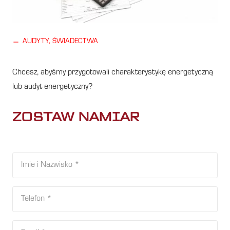
horizontal_rule
AUDYTY, ŚWIADECTWA
Chcesz, abyśmy przygotowali charakterystykę energetyczną
lub audyt energetyczny?
ZOSTAW NAMIAR