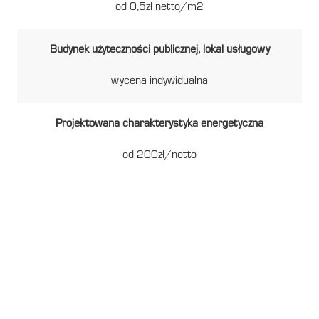
od 0,5zł netto/m2
Budynek użyteczności publicznej, lokal usługowy
wycena indywidualna
Projektowana charakterystyka energetyczna
od 200zł/netto
Gdzie energia spotyka
ekonomię – Twoje
świadectwo energetyczne w
Piotrkowie Trybunalskim.