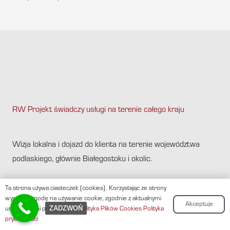
RW Projekt świadczy usługi na terenie całego kraju
.
Wizja lokalna i dojazd do klienta na terenie województwa
podlaskiego, głównie Białegostoku i okolic.
PODLASIE:
Ta strona używa ciasteczek (cookies). Korzystając ze strony
wyrażasz zgodę na używanie cookie, zgodnie z aktualnymi
Akceptuje
ZADZWOŃ
ustawieniami przeglądarki.
Polityka Plików Cookies
Polityka
świadectwo energetyczne Augustów
prywatności