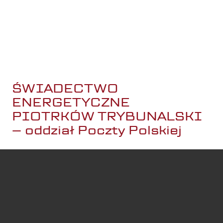
2009 roku
Bezpieczna płatność po wykonaniu zlecenia
Wybór: Prześlij do nas dane lub sami je pozyskamy za
Ciebie.
ŚWIADECTWO
ENERGETYCZNE
PIOTRKÓW TRYBUNALSKI
– oddział Poczty Polskiej