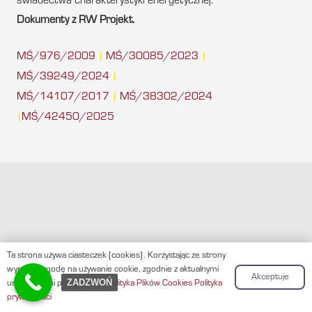
świadectwa charakterystyki energetycznej.
Dokumenty z RW Projekt.
MŚ/976/2009
MŚ/30085/2023
|
|
MŚ/39249/2024
|
MŚ/14107/2017
MŚ/38302/2024
|
MŚ/42450/2025
|
Ta strona używa ciasteczek (cookies). Korzystając ze strony
RW Projekt świadczy usługi na terenie całego kraju
.
wyrażasz zgodę na używanie cookie, zgodnie z aktualnymi
Akceptuje
ZADZWOŃ
ustawieniami przeglądarki.
Polityka Plików Cookies
Polityka
prywatności