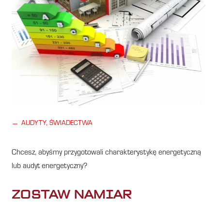
horizontal_rule
AUDYTY, ŚWIADECTWA
Chcesz, abyśmy przygotowali charakterystykę energetyczną
lub audyt energetyczny?
ZOSTAW NAMIAR