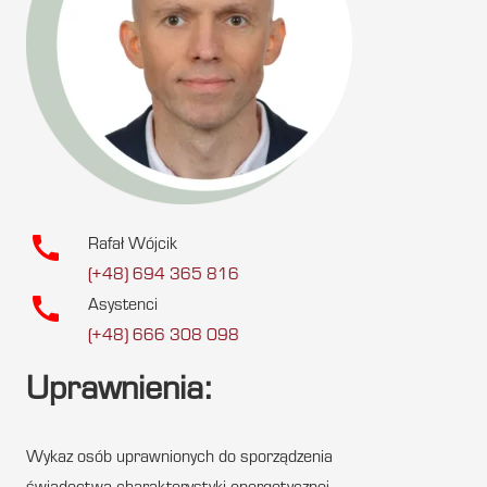
call
Rafał Wójcik
(+48) 694 365 816
call
Asystenci
(+48) 666 308 098
Uprawnienia:
Wykaz osób uprawnionych do sporządzenia