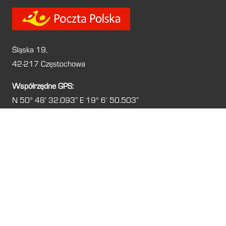
Śląska 19,
42-217 Częstochowa
Współrzędne GPS:
N 50° 48′ 32.093″ E 19° 6′ 50.503″
Świadectwa energetyczne
są konieczne dla różnych typów
nieruchomości i sytuacji, aby spełniać przepisy dotyczące
efektywności energetycznej. W
Częstochowie
, podobnie jak
w innych miastach, obowiązek ten dotyczy:
Nowe budynki: Inwestorzy muszą załączyć kopię
świadectwa energetycznego do wniosku o pozwolenie
na użytkowanie.
Obiekty poddawane rozbudowie, nadbudowie lub