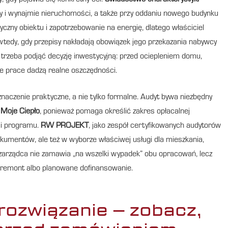
 gdy pojawia się konkretny cel.
Świadectwo charakterystyki
 i wynajmie nieruchomości, a także przy oddaniu nowego budynku
czny obiektu i zapotrzebowanie na energię, dlatego właściciel
wtedy, gdy przepisy nakładają obowiązek jego przekazania nabywcy
 trzeba podjąć decyzję inwestycyjną: przed ociepleniem domu,
re prace dadzą realne oszczędności.
naczenie praktyczne, a nie tylko formalne. Audyt bywa niezbędny
i
Moje Ciepło
, ponieważ pomaga określić zakres opłacalnej
mi programu.
RW PROJEKT
, jako zespół certyfikowanych audytorów
kumentów, ale też w wyborze właściwej usługi dla mieszkania,
 zarządca nie zamawia „na wszelki wypadek” obu opracowań, lecz
, remont albo planowane dofinansowanie.
rozwiązanie – zobacz,