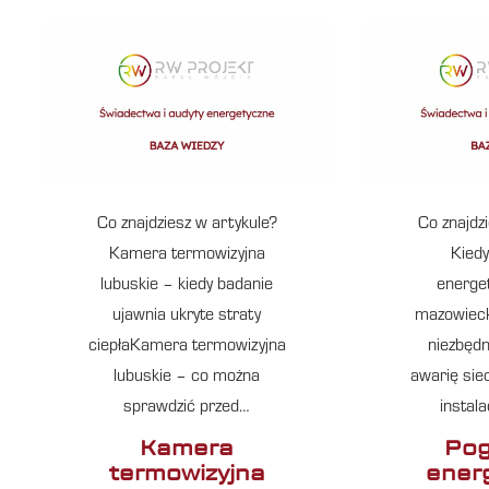
Co znajdziesz w artykule?
Co znajdz
Kamera termowizyjna
Kiedy
lubuskie – kiedy badanie
energe
ujawnia ukryte straty
mazowieck
ciepłaKamera termowizyjna
niezbęd
lubuskie – co można
awarię sie
sprawdzić przed…
instal
Kamera
Pog
termowizyjna
ener