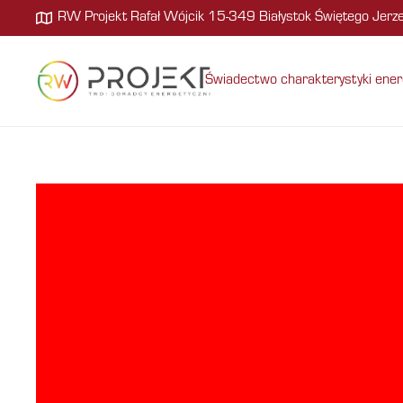
RW Projekt Rafał Wójcik 15-349 Białystok Świętego Jer
Świadectwo charakterystyki ener