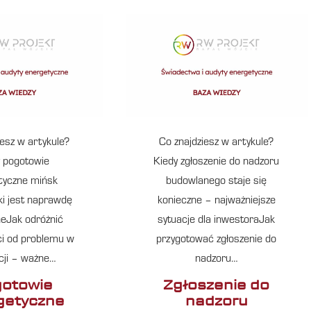
iesz w artykule?
Co znajdziesz w artykule?
 pogotowie
Kiedy zgłoszenie do nadzoru
tyczne mińsk
budowlanego staje się
i jest naprawdę
konieczne – najważniejsze
neJak odróżnić
sytuacje dla inwestoraJak
ci od problemu w
przygotować zgłoszenie do
acji – ważne…
nadzoru…
otowie
Zgłoszenie do
getyczne
nadzoru