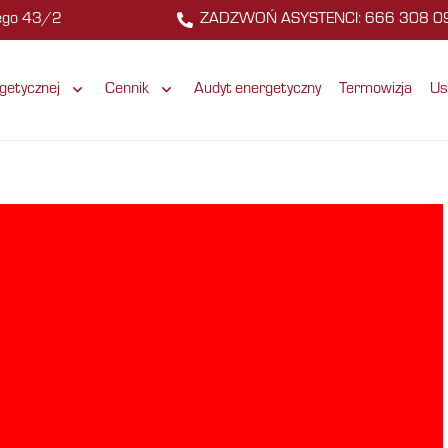
zego 43/2
ZADZWOŃ ASYSTENCI: 666 308 0
getycznej
Cennik
Audyt energetyczny
Termowizja
Us