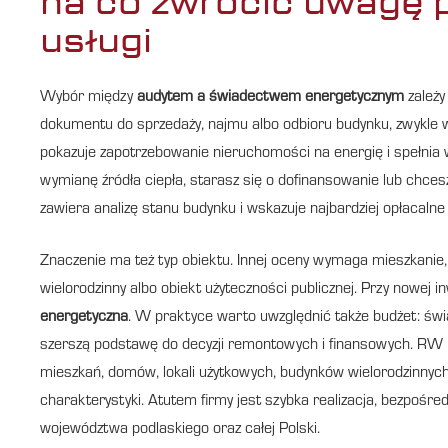
na co zwrócić uwagę
usługi
Wybór między
audytem a świadectwem energetycznym
zależy
dokumentu do sprzedaży, najmu albo odbioru budynku, zwykle
pokazuje zapotrzebowanie nieruchomości na energię i spełnia
wymianę źródła ciepła, starasz się o dofinansowanie lub chcesz
zawiera analizę stanu budynku i wskazuje najbardziej opłacalne
Znaczenie ma też typ obiektu. Innej oceny wymaga mieszkanie, 
wielorodzinny albo obiekt użyteczności publicznej. Przy nowej 
energetyczna
. W praktyce warto uwzględnić także budżet: świa
szerszą podstawę do decyzji remontowych i finansowych. R
mieszkań, domów, lokali użytkowych, budynków wielorodzinnych 
charakterystyki. Atutem firmy jest szybka realizacja, bezpośred
województwa podlaskiego oraz całej Polski.