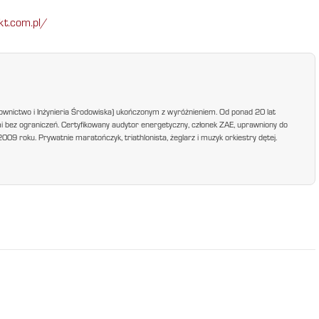
kt.com.pl/
ownictwo i Inżynieria Środowiska) ukończonym z wyróżnieniem. Od ponad 20 lat
mi bez ograniczeń. Certyfikowany audytor energetyczny, członek ZAE, uprawniony do
9 roku. Prywatnie maratończyk, triathlonista, żeglarz i muzyk orkiestry dętej.