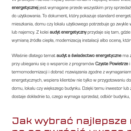
W praktyce różnica między dokumentami najlepiej widać wtedy,
energetycznej
jest wymagane przede wszystkim przy sprzedaży
do użytkowania. To dokument, który pokazuje standard energety
mieszkania, domu czy lokalu użytkowego potrzebuje go zwykle 
lub najemcy. Z kolei
audyt energetyczny
przydaje się tam, gdzie
wymianą źródła ciepła, modernizacją instalacji albo oceną, któ
Właśnie dlatego temat
audyt a świadectwo energetyczne
ma z
przy ubieganiu się o wsparcie z programów
Czyste Powietrze
termomodernizacji i dobrać rozwiązania zgodne z wymagania
energetycznych, wspiera klientów nie tylko w przygotowaniu do
domu, lokalu czy większego budynku. Dzięki temu inwestor lub
dostaje dokładnie to, czego wymaga sprzedaż, odbiór budynku
Jak wybrać najlepsze 