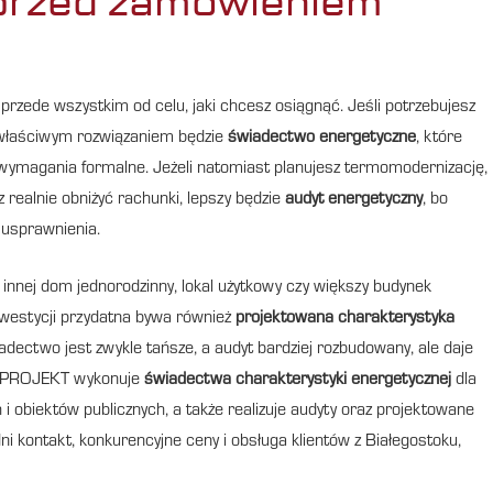
 przed zamówieniem
 przede wszystkim od celu, jaki chcesz osiągnąć. Jeśli potrzebujesz
 właściwym rozwiązaniem będzie
świadectwo energetyczne
, które
 wymagania formalne. Jeżeli natomiast planujesz termomodernizację,
 realnie obniżyć rachunki, lepszy będzie
audyt energetyczny
, bo
 usprawnienia.
innej dom jednorodzinny, lokal użytkowy czy większy budynek
inwestycji przydatna bywa również
projektowana charakterystyka
dectwo jest zwykle tańsze, a audyt bardziej rozbudowany, ale daje
W PROJEKT wykonuje
świadectwa charakterystyki energetycznej
dla
i obiektów publicznych, a także realizuje audyty oraz projektowane
ni kontakt, konkurencyjne ceny i obsługa klientów z Białegostoku,