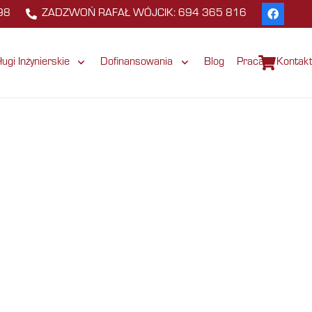
98
ZADZWOŃ RAFAŁ WÓJCIK: 694 365 816
ługi Inżynierskie
Dofinansowania
Blog
Praca
Kontak