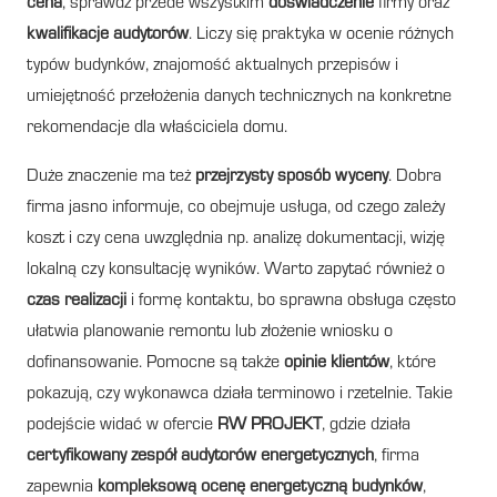
cena
, sprawdź przede wszystkim
doświadczenie
firmy oraz
kwalifikacje audytorów
. Liczy się praktyka w ocenie różnych
typów budynków, znajomość aktualnych przepisów i
umiejętność przełożenia danych technicznych na konkretne
rekomendacje dla właściciela domu.
Duże znaczenie ma też
przejrzysty sposób wyceny
. Dobra
firma jasno informuje, co obejmuje usługa, od czego zależy
koszt i czy cena uwzględnia np. analizę dokumentacji, wizję
lokalną czy konsultację wyników. Warto zapytać również o
czas realizacji
i formę kontaktu, bo sprawna obsługa często
ułatwia planowanie remontu lub złożenie wniosku o
dofinansowanie. Pomocne są także
opinie klientów
, które
pokazują, czy wykonawca działa terminowo i rzetelnie. Takie
podejście widać w ofercie
RW PROJEKT
, gdzie działa
certyfikowany zespół audytorów energetycznych
, firma
zapewnia
kompleksową ocenę energetyczną budynków
,