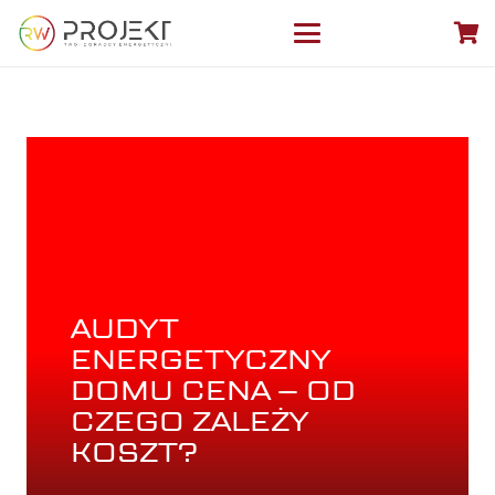
AUDYT
ENERGETYCZNY
DOMU CENA – OD
CZEGO ZALEŻY
KOSZT?