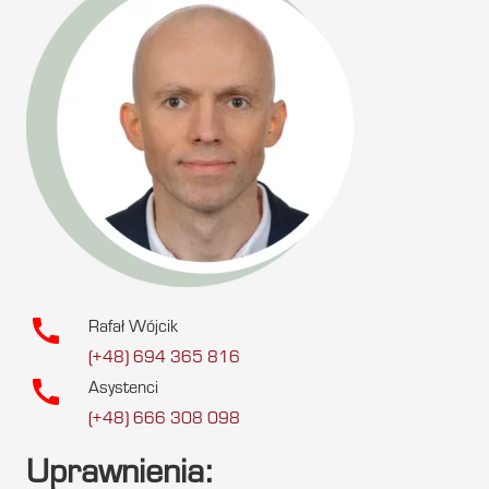
call
Rafał Wójcik
(+48) 694 365 816
call
Asystenci
(+48) 666 308 098
Uprawnienia: