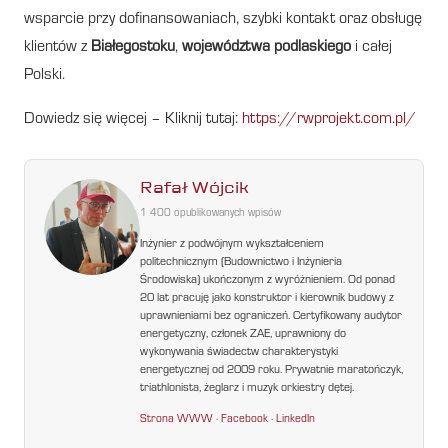
wsparcie przy dofinansowaniach, szybki kontakt oraz obsługę
klientów z
Białegostoku
,
województwa podlaskiego
i całej
Polski.
Dowiedz się więcej – Kliknij tutaj:
https://rwprojekt.com.pl/
Rafał Wójcik
1 400 opublikowanych wpisów
Inżynier z podwójnym wykształceniem
politechnicznym (Budownictwo i Inżynieria
Środowiska) ukończonym z wyróżnieniem. Od ponad
20 lat pracuję jako konstruktor i kierownik budowy z
uprawnieniami bez ograniczeń. Certyfikowany audytor
energetyczny, członek ZAE, uprawniony do
wykonywania świadectw charakterystyki
energetycznej od 2009 roku. Prywatnie maratończyk,
triathlonista, żeglarz i muzyk orkiestry dętej.
Strona WWW
·
Facebook
·
LinkedIn