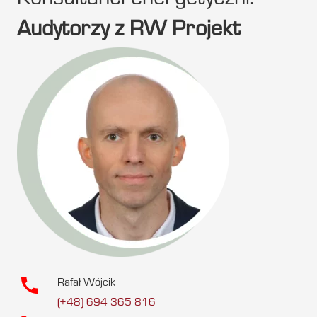
Konsultanci energetyczni.
Audytorzy z RW Projekt
call
Rafał Wójcik
(+48) 694 365 816