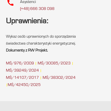
call
Asystenci
(+48) 666 308 098
Uprawnienia:
Wykaz osób uprawnionych do sporządzenia
świadectwa charakterystyki energetycznej.
Dokumenty z RW Projekt.
MŚ/976/2009
MŚ/30085/2023
|
|
MŚ/39249/2024
|
MŚ/14107/2017
MŚ/38302/2024
|
MŚ/42450/2025
|