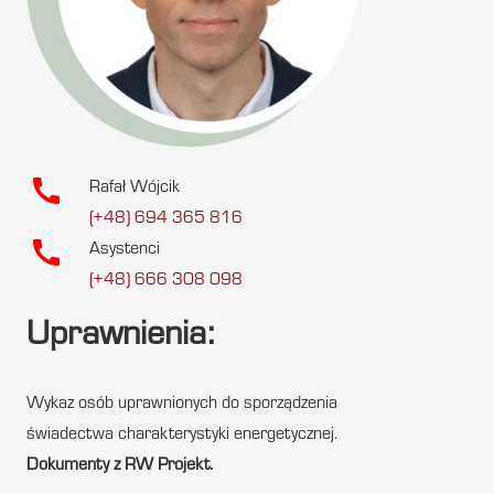
call
Rafał Wójcik
(+48) 694 365 816
call
Asystenci
(+48) 666 308 098
Uprawnienia:
Wykaz osób uprawnionych do sporządzenia
świadectwa charakterystyki energetycznej.
Dokumenty z RW Projekt.