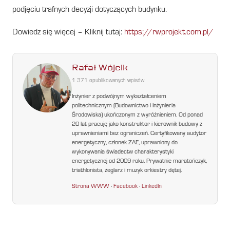
podjęciu trafnych decyzji dotyczących budynku.
Dowiedz się więcej – Kliknij tutaj:
https://rwprojekt.com.pl/
Rafał Wójcik
1 371 opublikowanych wpisów
Inżynier z podwójnym wykształceniem
politechnicznym (Budownictwo i Inżynieria
Środowiska) ukończonym z wyróżnieniem. Od ponad
20 lat pracuję jako konstruktor i kierownik budowy z
uprawnieniami bez ograniczeń. Certyfikowany audytor
energetyczny, członek ZAE, uprawniony do
wykonywania świadectw charakterystyki
energetycznej od 2009 roku. Prywatnie maratończyk,
triathlonista, żeglarz i muzyk orkiestry dętej.
Strona WWW
·
Facebook
·
LinkedIn