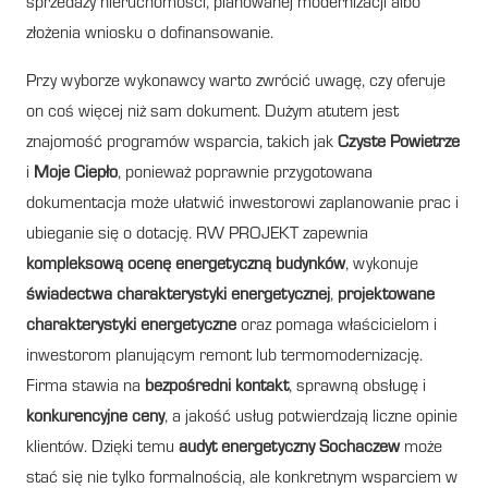
sprzedaży nieruchomości, planowanej modernizacji albo
złożenia wniosku o dofinansowanie.
Przy wyborze wykonawcy warto zwrócić uwagę, czy oferuje
on coś więcej niż sam dokument. Dużym atutem jest
znajomość programów wsparcia, takich jak
Czyste Powietrze
i
Moje Ciepło
, ponieważ poprawnie przygotowana
dokumentacja może ułatwić inwestorowi zaplanowanie prac i
ubieganie się o dotację. RW PROJEKT zapewnia
kompleksową ocenę energetyczną budynków
, wykonuje
świadectwa charakterystyki energetycznej
,
projektowane
charakterystyki energetyczne
oraz pomaga właścicielom i
inwestorom planującym remont lub termomodernizację.
Firma stawia na
bezpośredni kontakt
, sprawną obsługę i
konkurencyjne ceny
, a jakość usług potwierdzają liczne opinie
klientów. Dzięki temu
audyt energetyczny Sochaczew
może
stać się nie tylko formalnością, ale konkretnym wsparciem w