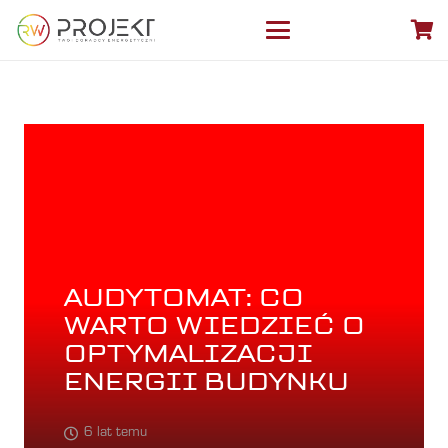
AUDYTOMAT: CO
WARTO WIEDZIEĆ O
OPTYMALIZACJI
ENERGII BUDYNKU
6 lat temu