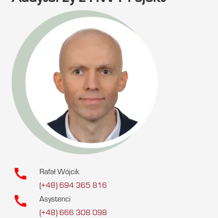
call
Rafał Wójcik
(+48) 694 365 816
call
Asystenci
(+48) 666 308 098