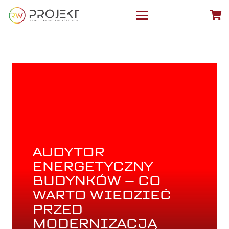
AUDYTOR
ENERGETYCZNY
BUDYNKÓW – CO
WARTO WIEDZIEĆ
PRZED
MODERNIZACJĄ