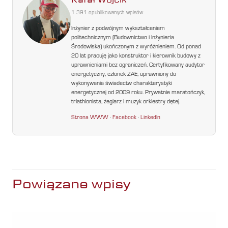
1 391 opublikowanych wpisów
Inżynier z podwójnym wykształceniem
politechnicznym (Budownictwo i Inżynieria
Środowiska) ukończonym z wyróżnieniem. Od ponad
20 lat pracuję jako konstruktor i kierownik budowy z
uprawnieniami bez ograniczeń. Certyfikowany audytor
energetyczny, członek ZAE, uprawniony do
wykonywania świadectw charakterystyki
energetycznej od 2009 roku. Prywatnie maratończyk,
triathlonista, żeglarz i muzyk orkiestry dętej.
Strona WWW
·
Facebook
·
LinkedIn
Powiązane wpisy