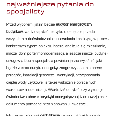
najważniejsze pytania do
specjalisty
Przed wyborem, jakim będzie
audytor energetyczny
budynków
, warto zapytać nie tylko o cenę, ale przede
wszystkim o
doświadczenie
,
uprawnienia
i praktykę w pracy z
konkretnym typem obiektu. Inaczej analizuje się mieszkanie,
inaczej dom po termomodernizacji, a jeszcze inaczej budynek
usługowy. Dobry specjalista powinien jasno wyjaśnić, jaki
będzie
zakres audytu energetycznego
: czy obejmie ocenę
przegród, instalacji grzewczej, wentylacji, przygotowania
ciepłej wody użytkowej, a także wskazanie opłacalnych
wariantów modernizacji. Warto też dopytać, czy wykonuje
świadectwa charakterystyki energetycznej
,
termowizję
oraz
dokumenty pomocne przy planowaniu inwestycji.
Istotna jest również
certyfikacja
i znajomość aktualnych