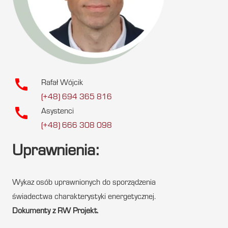
call
Rafał Wójcik
(+48) 694 365 816
call
Asystenci
(+48) 666 308 098
Uprawnienia:
Wykaz osób uprawnionych do sporządzenia
świadectwa charakterystyki energetycznej.
Dokumenty z RW Projekt.