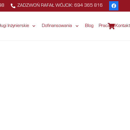
98
ZADZWOŃ RAFAŁ WÓJCIK: 694 365 816
ługi Inżynierskie
Dofinansowania
Blog
Praca
Kontak