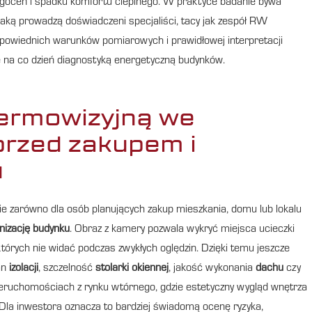
ilgoceń i spadku komfortu cieplnego. W praktyce badanie bywa
aką prowadzą doświadczeni specjaliści, tacy jak zespół RW
wiednich warunków pomiarowych i prawidłowej interpretacji
ę na co dzień diagnostyką energetyczną budynków.
ermowizyjną we
rzed zakupem i
u
e zarówno dla osób planujących zakup mieszkania, domu lub lokalu
izację budynku
. Obraz z kamery pozwala wykryć miejsca ucieczki
których nie widać podczas zwykłych oględzin. Dzięki temu jeszcze
an
izolacji
, szczelność
stolarki okiennej
, jakość wykonania
dachu
czy
nieruchomościach z rynku wtórnego, gdzie estetyczny wygląd wnętrza
 Dla inwestora oznacza to bardziej świadomą ocenę ryzyka,