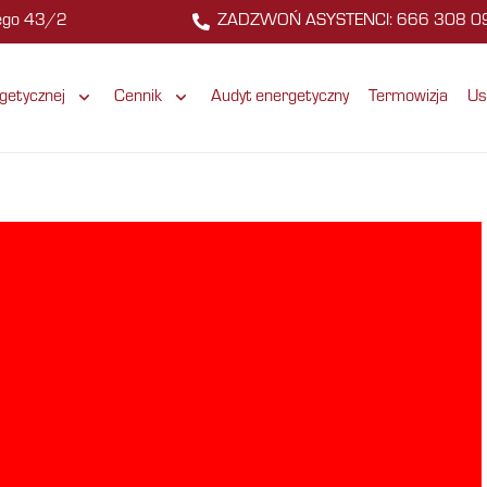
zego 43/2
ZADZWOŃ ASYSTENCI: 666 308 0
getycznej
Cennik
Audyt energetyczny
Termowizja
Us