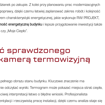
zianek po zakupie. Z kolei przy planowaniu prac modernizacyjnych
prawy, dzięki czemu łatwiej zaplanować zakres robót i kolejność
wem charakterystyki energetycznej, jakie wykonuje RW PROJEKT,
ność energetyczną budynku
i lepsze przygotowanie inwestycji także
czy „Moje Ciepło”.
ać sprawdzonego
 kamerą termowizyjną
e pełnego obrazu stanu budynku. Kluczowe znaczenie ma
nie odczytać wyniki. Termogram może pokazać miejsca strat ciepła,
ciwej interpretacji łatwo o błędne wnioski. Profesjonalista
lacji i rzeczywistą pracę instalacji, dzięki czemu analiza staje się