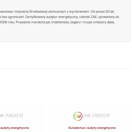
ownictwo i Inżynieria Środowiska) ukończonym z wyróżnieniem. Od ponad 20 lat
mi bez ograniczeń. Certyfikowany audytor energetyczny, członek ZAE, uprawniony do
9 roku. Prywatnie maratończyk, triathlonista, żeglarz i muzyk orkiestry dętej.