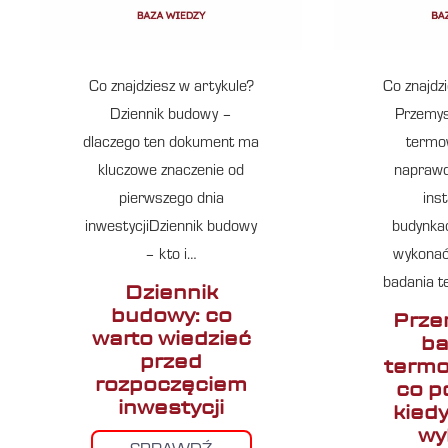
Co znajdziesz w artykule?
Co znajdz
Dziennik budowy –
Przemys
dlaczego ten dokument ma
termow
kluczowe znaczenie od
naprawd
pierwszego dnia
inst
inwestycjiDziennik budowy
budynka
– kto i…
wykonać
badania t
Dziennik
budowy: co
Prze
warto wiedzieć
ba
przed
termo
rozpoczęciem
co p
inwestycji
kiedy
wy