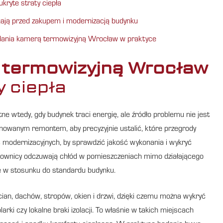
ukryte straty ciepła
ją przed zakupem i modernizacją budynku
dania kamerą termowizyjną Wrocław w praktyce
 termowizyjną Wrocław
y ciepła
ne wtedy, gdy budynek traci energię, ale źródło problemu nie jest
nowanym remontem, aby precyzyjnie ustalić, które przegrody
 modernizacyjnych, by sprawdzić jakość wykonania i wykryć
mownicy odczuwają chłód w pomieszczeniach mimo działającego
ie w stosunku do standardu budynku.
ian, dachów, stropów, okien i drzwi, dzięki czemu można wykryć
arki czy lokalne braki izolacji. To właśnie w takich miejscach