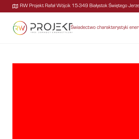
RW Projekt Rafał Wójcik 15-349 Białystok Świętego Jer
Świadectwo charakterystyki ener