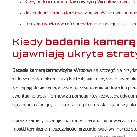
Kiedy
badania kamerą termowizyjną Wrocław
ujawniają 
Jak badania kamerą termowizyjną we Wrocławiu pomaga
Dlaczego warto wybrać sprawdzonego specjalistę – ba
Kiedy
badania kamerą
ujawniają ukryte strat
Badania kamerą termowizyjną Wrocław
są szczególnie przydat
widoczne gołym okiem. Taką kontrolę warto wykonać przed pla
wymagają docieplenia, a także po zakończeniu budowy lub prac
ewentualne błędy. Termowizja pomaga również wtedy, gdy do
ogrzewania albo gdy rachunki za ciepło są zaskakująco wysok
Obraz z kamery pokazuje różnice temperatur na powierzchni śc
mostki termiczne
,
nieszczelności przegród
, wadliwy montaż stol