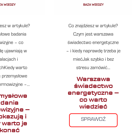
iesz w artykule?
Co znajdziesz w artykule?
łowe badania
Czym jest warszawa
izyjne – co
świadectwo energetyczne
ę ujawniają w
– i kiedy naprawdę trzeba je
alacjach i
miećJak szybko i bez
chKiedy warto
stresu zamówić…
 przemysłowe
Warszawa
świadectwo
ermowizyjne –…
energetyczne –
mysłowe
co warto
dania
wiedzieć
wizyjne –
okazują i
SPRAWDŹ
 warto je
konać