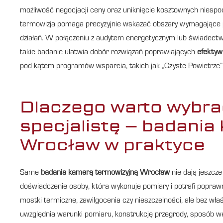
możliwość negocjacji ceny oraz uniknięcie kosztownych niespod
termowizja pomaga precyzyjnie wskazać obszary wymagające po
działań. W połączeniu z audytem energetycznym lub świadect
takie badanie ułatwia dobór rozwiązań poprawiających
efektyw
pod kątem programów wsparcia, takich jak „Czyste Powietrze” 
Dlaczego warto wybr
specjalistę – badania
Wrocław w praktyce
Same
badania kamerą termowizyjną Wrocław
nie dają jeszcz
doświadczenie osoby, która wykonuje pomiary i potrafi popraw
mostki termiczne, zawilgocenia czy nieszczelności, ale bez właś
uwzględnia warunki pomiaru, konstrukcję przegrody, sposób wenty