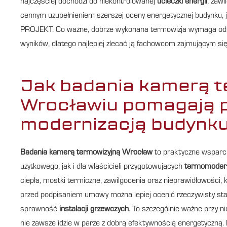
najczęściej dochodzi do niekontrolowanej
ucieczki energii
, zaw
cennym uzupełnieniem szerszej oceny energetycznej budynku, j
PROJEKT. Co ważne, dobrze wykonana termowizja wymaga odpo
wyników, dlatego najlepiej zlecać ją fachowcom zajmującym si
Jak badania kamerą t
Wrocławiu pomagają p
modernizacją budynk
Badania kamerą termowizyjną Wrocław
to praktyczne wsparci
użytkowego, jak i dla właścicieli przygotowujących
termomodern
ciepła, mostki termiczne, zawilgocenia oraz nieprawidłowości, 
przed podpisaniem umowy można lepiej ocenić rzeczywisty st
sprawność
instalacji grzewczych
. To szczególnie ważne przy 
nie zawsze idzie w parze z dobrą efektywnością energetyczną.