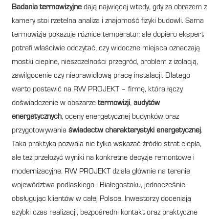
Badania termowizyjne
dają najwięcej wtedy, gdy za obrazem z
kamery stoi rzetelna analiza i znajomość fizyki budowli. Sama
termowizja pokazuje różnice temperatur, ale dopiero ekspert
potrafi właściwie odczytać, czy widoczne miejsca oznaczają
mostki cieplne, nieszczelności przegród, problem z izolacją,
zawilgocenie czy nieprawidłową pracę instalacji. Dlatego
warto postawić na RW PROJEKT – firmę, która łączy
doświadczenie w obszarze
termowizji
,
audytów
energetycznych
, oceny energetycznej budynków oraz
przygotowywania
świadectw charakterystyki energetycznej
.
Taka praktyka pozwala nie tylko wskazać źródło strat ciepła,
ale też przełożyć wyniki na konkretne decyzje remontowe i
modernizacyjne. RW PROJEKT działa głównie na terenie
województwa podlaskiego i Białegostoku, jednocześnie
obsługując klientów w całej Polsce. Inwestorzy doceniają
szybki czas realizacji, bezpośredni kontakt oraz praktyczne