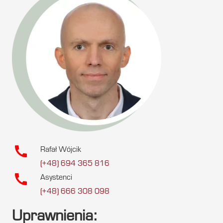
call
Rafał Wójcik
(+48) 694 365 816
call
Asystenci
(+48) 666 308 098
Uprawnienia: