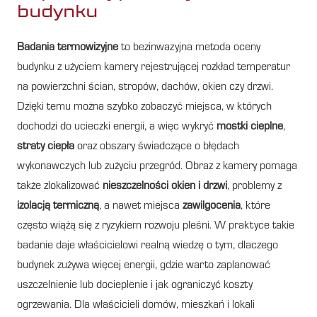
budynku
Badania termowizyjne
to bezinwazyjna metoda oceny
budynku z użyciem kamery rejestrującej rozkład temperatur
na powierzchni ścian, stropów, dachów, okien czy drzwi.
Dzięki temu można szybko zobaczyć miejsca, w których
dochodzi do ucieczki energii, a więc wykryć
mostki cieplne
,
straty ciepła
oraz obszary świadczące o błędach
wykonawczych lub zużyciu przegród. Obraz z kamery pomaga
także zlokalizować
nieszczelności okien i drzwi
, problemy z
izolacją termiczną
, a nawet miejsca
zawilgocenia
, które
często wiążą się z ryzykiem rozwoju pleśni. W praktyce takie
badanie daje właścicielowi realną wiedzę o tym, dlaczego
budynek zużywa więcej energii, gdzie warto zaplanować
uszczelnienie lub docieplenie i jak ograniczyć koszty
ogrzewania. Dla właścicieli domów, mieszkań i lokali