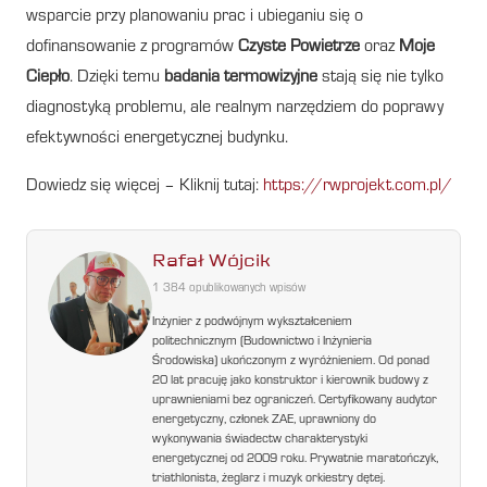
wsparcie przy planowaniu prac i ubieganiu się o
dofinansowanie z programów
Czyste Powietrze
oraz
Moje
Ciepło
. Dzięki temu
badania termowizyjne
stają się nie tylko
diagnostyką problemu, ale realnym narzędziem do poprawy
efektywności energetycznej budynku.
Dowiedz się więcej – Kliknij tutaj:
https://rwprojekt.com.pl/
Rafał Wójcik
1 384 opublikowanych wpisów
Inżynier z podwójnym wykształceniem
politechnicznym (Budownictwo i Inżynieria
Środowiska) ukończonym z wyróżnieniem. Od ponad
20 lat pracuję jako konstruktor i kierownik budowy z
uprawnieniami bez ograniczeń. Certyfikowany audytor
energetyczny, członek ZAE, uprawniony do
wykonywania świadectw charakterystyki
energetycznej od 2009 roku. Prywatnie maratończyk,
triathlonista, żeglarz i muzyk orkiestry dętej.