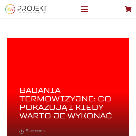
BADANIA
TERMOWIZYJNE: CO
POKAZUJĄ I KIEDY
WARTO JE WYKONAĆ
5 lat temu