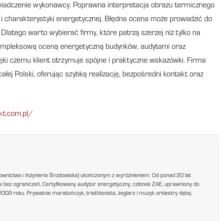
wiadczenie wykonawcy. Poprawna interpretacja obrazu termicznego
a i charakterystyki energetycznej. Błędna ocena może prowadzić do
Dlatego warto wybierać firmy, które patrzą szerzej niż tylko na
mpleksową oceną energetyczną budynków, audytami oraz
ki czemu klient otrzymuje spójne i praktyczne wskazówki. Firma
łej Polski, oferując szybką realizację, bezpośredni kontakt oraz
kt.com.pl/
ownictwo i Inżynieria Środowiska) ukończonym z wyróżnieniem. Od ponad 20 lat
mi bez ograniczeń. Certyfikowany audytor energetyczny, członek ZAE, uprawniony do
9 roku. Prywatnie maratończyk, triathlonista, żeglarz i muzyk orkiestry dętej.