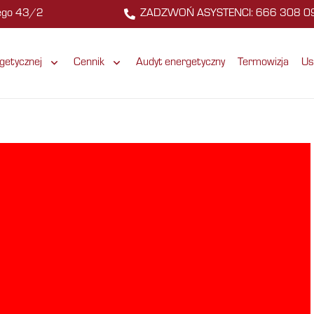
zego 43/2
ZADZWOŃ ASYSTENCI: 666 308 0
getycznej
Cennik
Audyt energetyczny
Termowizja
Us