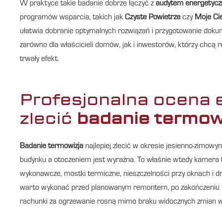
W praktyce takie badanie dobrze łączyć z
audytem energetyc
programów wsparcia, takich jak
Czyste Powietrze
czy
Moje Ci
ułatwia dobranie optymalnych rozwiązań i przygotowanie doku
zarówno dla właścicieli domów, jak i inwestorów, którzy chcą 
trwały efekt.
Profesjonalna ocena 
zlecić
badanie termow
Badanie termowizja
najlepiej zlecić w okresie jesienno-zimow
budynku a otoczeniem jest wyraźna. To właśnie wtedy kamera te
wykonawcze, mostki termiczne, nieszczelności przy oknach i dr
warto wykonać przed planowanym remontem, po zakończeniu b
rachunki za ogrzewanie rosną mimo braku widocznych zmian w