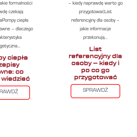
akie formalności
– kiedy naprawdę warto go
wdę czekają
przygotowaćList
aPompy ciepła
referencyjny dla osoby –
rawne – dlaczego
jakie informacje
kterystyka
przekonują…
getyczna…
List
referencyjny dla
y ciepła
osoby – kiedy i
zepisy
po co go
wne: co
przygotować
 wiedzieć
SPRAWDŹ
PRAWDŹ