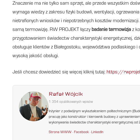
Znaczenie ma nie tylko sam sprzęt, ale przede wszystkim doś
wymaga wiedzy z zakresu fizyki budowli, wentylacji, ogrzewani
nietrafionych wniosków i niepotrzebnych kosztów modernizacji. 
samą termowizję. RW PROJEKT łączy
badanie termowizja
z ko
przygotowaniem świadectw charakterystyki energetycznej, dzię
obsługuje klientów z Białegostoku, województwa podlaskiego i ca
wysoką jakość obsługi.
Jeśli chcesz dowiedzieć się więcej kliknij tutaj:
https://rwproje
Rafał Wójcik
1 354 opublikowanych wpisów
Inżynier z podwójnym wykształceniem politechnicznym (Bud
pracuję jako konstruktor i kierownik budowy z uprawnienia
wykonywania świadectw charakterystyki energetycznej od 200
Strona WWW
·
Facebook
·
LinkedIn