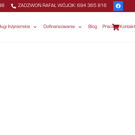
98
ZADZWOŃ RAFAŁ WÓJCIK: 694 365 816
ługi Inżynierskie
Dofinansowania
Blog
Praca
Kontak