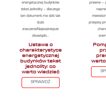
energetycznej budynków
prawne – j
tekst jednolity – dlaczego
napra
ten dokument ma dziś tak
inwestor
duże
przepisy p
znaczenieNajważniejsze
chara
obowiązki…
ener
Ustawa o
Pomp
charakterystyce
pr
energetycznej
pra
budynków tekst
warto
jednolity: co
warto wiedzieć
S
SPRAWDŹ