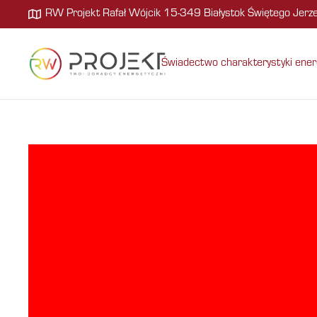
RW Projekt Rafał Wójcik 15-349 Białystok Świętego Jer
Świadectwo charakterystyki ener