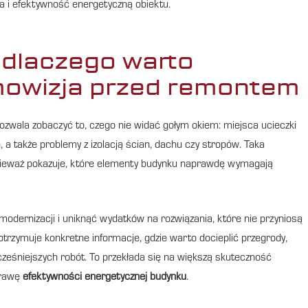
a i efektywność energetyczną obiektu.
– dlaczego warto
mowizja przed remontem
wala zobaczyć to, czego nie widać gołym okiem: miejsca ucieczki
, a także problemy z izolacją ścian, dachu czy stropów. Taka
onieważ pokazuje, które elementy budynku naprawdę wymagają
modernizacji i uniknąć wydatków na rozwiązania, które nie przyniosą
otrzymuje konkretne informacje, gdzie warto docieplić przegrody,
ześniejszych robót. To przekłada się na większą skuteczność
prawę
efektywności energetycznej budynku
.