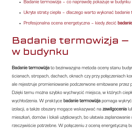
Badanie termowizja – co naprawdę pokazuje w budynku
Ukryte straty ciepła – dlaczego warto wykonać badani
Profesjonalna ocena energetyczna – kiedy zlecić
badanie
Badanie termowizja –
w budynku
Badanie termowizja
to bezinwazyjna metoda oceny stanu budynk
ścianach, stropach, dachach, oknach czy przy połączeniach ko
ale rejestruje promieniowanie podczerwone emitowane przez po
Dzięki temu można szybko wychwycić miejsca, w których ciepło
wychłodzenia. W praktyce
badanie termowizja
pomaga wykry
izolacji, a także obszary mogące wskazywać na
zawilgocenia
lu
mieszkań, domów i lokali użytkowych, bo ułatwia zaplanowanie r
rzeczywiście potrzebne. W połączeniu z oceną energetyczną b