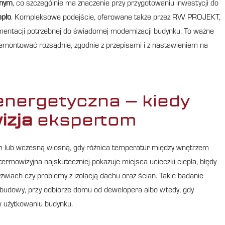
znym
, co szczególnie ma znaczenie przy przygotowaniu inwestycji do
epło
. Kompleksowe podejście, oferowane także przez RW PROJEKT,
mentacji potrzebnej do świadomej modernizacji budynku. To ważne
remontować rozsądnie, zgodnie z przepisami i z nastawieniem na
energetyczna – kiedy
izja
ekspertom
ym lub wczesną wiosną, gdy różnica temperatur między wnętrzem
rmowizyjna najskuteczniej pokazuje miejsca ucieczki ciepła, błędy
zwiach czy problemy z izolacją dachu oraz ścian. Takie badanie
udowy, przy odbiorze domu od dewelopera albo wtedy, gdy
 użytkowaniu budynku.