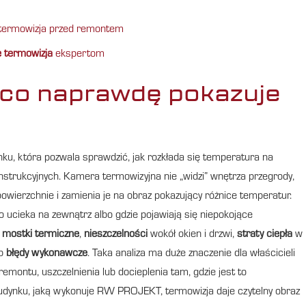
e termowizja przed remontem
 termowizja
ekspertom
 co naprawdę pokazuje
u, która pozwala sprawdzić, jak rozkłada się temperatura na
nstrukcyjnych. Kamera termowizyjna nie „widzi” wnętrza przegrody,
wierzchnie i zamienia je na obraz pokazujący różnice temperatur.
 ucieka na zewnątrz albo gdzie pojawiają się niepokojące
ć
mostki termiczne
,
nieszczelności
wokół okien i drzwi,
straty ciepła
w
b
błędy wykonawcze
. Taka analiza ma duże znaczenie dla właścicieli
emontu, uszczelnienia lub docieplenia tam, gdzie jest to
udynku, jaką wykonuje RW PROJEKT, termowizja daje czytelny obraz