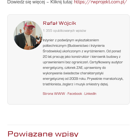
Dowiedz się więcej – Kliknij tutaj:
https://rwprojekt.com.pl/
Rafał Wójcik
1 355 opublikowanych wpisów
Inżynier z podwójnym wykształceniem
politechnicznym (Budownictwo i Inżynieria
Środowiska) ukończonym z wyróżnieniem. Od ponad
20 lat pracuję jako konstruktor i kierownik budowy z
uprawnieniami bez ograniczeń. Certyfikowany audytor
energetyczny, członek ZAE, uprawniony do
wykonywania świadectw charakterystyki
energetycznej od 2009 roku. Prywatnie maratończyk,
triathlonista, żeglarz i muzyk orkiestry dętej.
Strona WWW
·
Facebook
·
LinkedIn
Powiązane wpisy