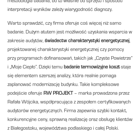
metodologia badania, bo to właśnie od sprzętu i sposobu
interpretacji wyników zależy wiarygodność diagnozy.
Warto sprawdzić, czy firma oferuje coś więcej niż samo
badanie. Dużym atutem jest możliwość uzyskania wsparcia w
zakresie audytów,
świadectw charakterystyki energetycznej
,
projektowanej charakterystyki energetycznej czy pomocy
przy programach dofinansowań, takich jak „Czyste Powietrze”
i „Moje Ciepło”. Dzięki temu
badanie termowizyjne koszt
staje
się elementem szerszej analizy, która realnie pomaga
zaplanować modernizację budynku. Takie kompleksowe
podejście oferuje
RW PROJEKT
– marka prowadzona przez
Rafała Wójcika, współpracująca z zespołem certyfikowanych
audytorów energetycznych. Firma zapewnia szybki kontakt,
konkurencyjne ceny, sprawną realizację oraz obsługę klientów
z Białegostoku, województwa podlaskiego i całej Polski.