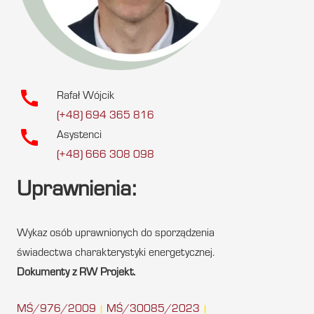
call
Rafał Wójcik
(+48) 694 365 816
call
Asystenci
(+48) 666 308 098
Uprawnienia:
Wykaz osób uprawnionych do sporządzenia
świadectwa charakterystyki energetycznej.
Dokumenty z RW Projekt.
MŚ/976/2009
MŚ/30085/2023
|
|