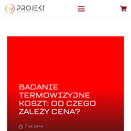
BADANIE
TERMOWIZYJNE
KOSZT: OD CZEGO
ZALEŻY CENA?
7 lat temu