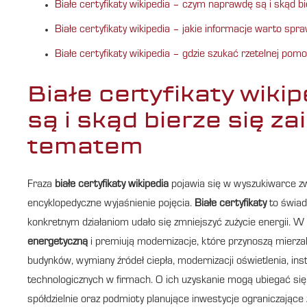
Białe certyfikaty wikipedia – czym naprawdę są i skąd 
Białe certyfikaty wikipedia – jakie informacje warto spr
Białe certyfikaty wikipedia – gdzie szukać rzetelnej pomo
Białe certyfikaty wik
są i skąd bierze się z
tematem
Fraza
białe certyfikaty wikipedia
pojawia się w wyszukiwarce zwy
encyklopedyczne wyjaśnienie pojęcia.
Białe certyfikaty
to świad
konkretnym działaniom udało się zmniejszyć zużycie energii
energetyczną
i premiują modernizacje, które przynoszą mierz
budynków, wymiany źródeł ciepła, modernizacji oświetlenia, ins
technologicznych w firmach. O ich uzyskanie mogą ubiegać się 
spółdzielnie oraz podmioty planujące inwestycje ograniczające 