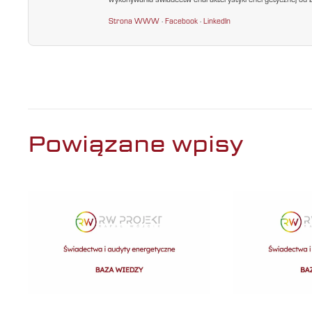
wykonywania świadectw charakterystyki energetycznej od 200
Strona WWW
·
Facebook
·
LinkedIn
Powiązane wpisy