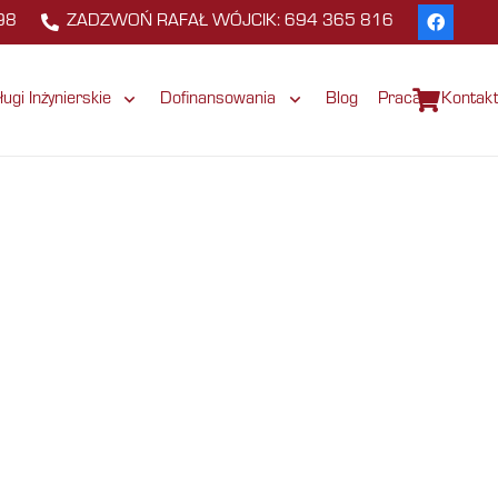
98
ZADZWOŃ RAFAŁ WÓJCIK: 694 365 816
ługi Inżynierskie
Dofinansowania
Blog
Praca
Kontak