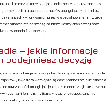
ntekst: kto może skorzystać, jakie dokumenty są potrzebne i czy
ą audyty i rzetelna ocena parametrów energetycznych obiektu,
 czy analizach wykonywanych przez wyspecjalizowane firmy, takie
temat oznacza realną szansę na niższe koszty eksploatacji oraz
liwego wsparcia finansowego.
edia – jakie informacje
m podejmiesz decyzję
ale zwykle pokazuje jedynie ogólną definicję systemu wsparcia dla
erspektywy inwestora ważniejsze są dane praktyczne: jakie działania
ealne
oszczędności energii
, jaki jest koszt modernizacji, okres zwrotu
 i wymaganiami formalnymi. Sama wiedza encyklopedyczna nie
pła czy możliwych wariantów modernizacji.