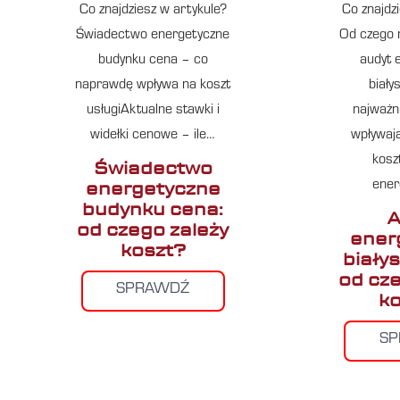
Co znajdziesz w artykule?
Co znajdz
Świadectwo energetyczne
Od czego 
budynku cena – co
audyt 
naprawdę wpływa na koszt
biały
usługiAktualne stawki i
najważni
widełki cenowe – ile…
wpływają
kosz
Świadectwo
energetyczne
ener
budynku cena:
A
od czego zależy
ener
koszt?
biały
od cz
SPRAWDŹ
ko
S