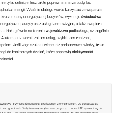
 nie tylko definicje, lecz także poprawna analiza budynku,
zędności energii. Właśnie dlatego warto korzystać ze wsparcia
kresie oceny energetycznej budynków, wykonuje
świadectwa
nergetyczne, audyty oraz usługi termowizyjne, a także wspiera
rma działa głównie na terenie
województwa podlaskiego
, szczególnie
Atutem jest szeroki zakres usług, szybki czas realizacji,
połem. Jeśli więc szukasz więcej niż podstawowej wiedzy, fraza
rogi do konkretnych działań, które poprawią
efektywność
malności.
ownictwo i Inżynieria Środowiska) ukończonym z wyróżnieniem. Od ponad 20 lat
mi bez ograniczeń. Certyfikowany audytor energetyczny, członek ZAE, uprawniony do