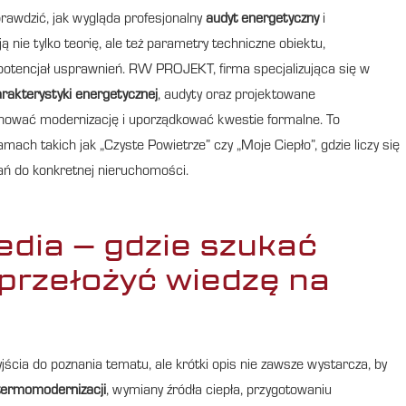
awdzić, jak wygląda profesjonalny
audyt energetyczny
i
ą nie tylko teorię, ale też parametry techniczne obiektu,
 potencjał usprawnień. RW PROJEKT, firma specjalizująca się w
akterystyki energetycznej
, audyty oraz projektowane
lanować modernizację i uporządkować kwestie formalne. To
mach takich jak „Czyste Powietrze” czy „Moje Ciepło”, gdzie liczy się
ań do konkretnej nieruchomości.
pedia – gdzie szukać
 przełożyć wiedzę na
ia do poznania tematu, ale krótki opis nie zawsze wystarcza, by
termomodernizacji
, wymiany źródła ciepła, przygotowaniu