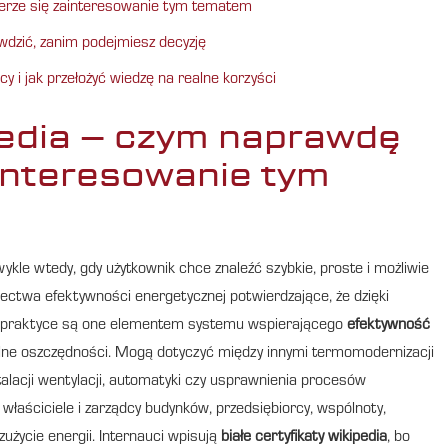
bierze się zainteresowanie tym tematem
awdzić, zanim podejmiesz decyzję
cy i jak przełożyć wiedzę na realne korzyści
ipedia – czym naprawdę
ainteresowanie tym
kle wtedy, gdy użytkownik chce znaleźć szybkie, proste i możliwie
ectwa efektywności energetycznej potwierdzające, że dzięki
. W praktyce są one elementem systemu wspierającego
efektywność
alne oszczędności. Mogą dotyczyć między innymi termomodernizacji
talacji wentylacji, automatyki czy usprawnienia procesów
właściciele i zarządcy budynków, przedsiębiorcy, wspólnoty,
zużycie energii. Internauci wpisują
białe certyfikaty wikipedia
, bo