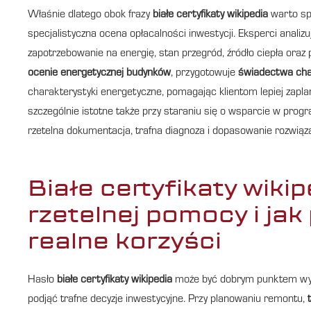
Właśnie dlatego obok frazy
białe certyfikaty wikipedia
warto spr
specjalistyczna ocena opłacalności inwestycji. Eksperci analizuj
zapotrzebowanie na energię, stan przegród, źródło ciepła oraz
ocenie energetycznej budynków
, przygotowuje
świadectwa char
charakterystyki energetyczne, pomagając klientom lepiej zap
szczególnie istotne także przy staraniu się o wsparcie w progra
rzetelna dokumentacja, trafna diagnoza i dopasowanie rozwiąz
Białe certyfikaty wiki
rzetelnej pomocy i jak
realne korzyści
Hasło
białe certyfikaty wikipedia
może być dobrym punktem wyjśc
podjąć trafne decyzje inwestycyjne. Przy planowaniu remontu,