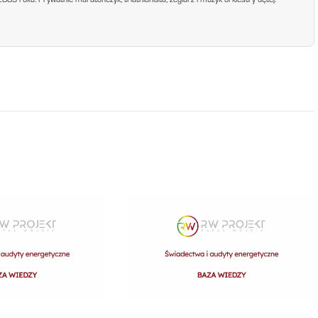
9 roku. Prywatnie maratończyk, triathlonista, żeglarz i muzyk orkiestry dętej.