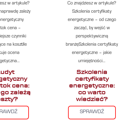
iesz w artykule?
Co znajdziesz w artykule?
naprawdę zależy
Szkolenia certyfikaty
energetyczny
energetyczne – od czego
stok cena –
zacząć, by wejść w
ejsze czynniki
perspektywiczną
ce na kosztIle
branżęSzkolenia certyfikaty
tuje ocena
energetyczne – jakie
getyczna…
umiejętności…
udyt
Szkolenia
getyczny
certyfikaty
stok cena:
energetyczne:
ego zależą
co warto
szty?
wiedzieć?
PRAWDŹ
SPRAWDŹ