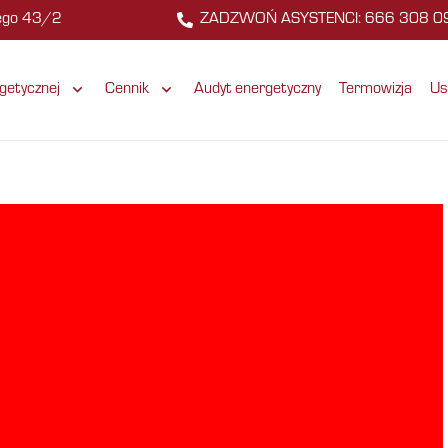
zego 43/2
ZADZWOŃ ASYSTENCI: 666 308 0
getycznej
Cennik
Audyt energetyczny
Termowizja
Us