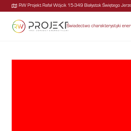
RW Projekt Rafał Wójcik 15-349 Białystok Świętego Jer
Świadectwo charakterystyki ener