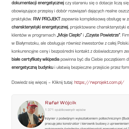
dokumentacji energetycznej
czy staraniu się o dotacje liczą się
obowiązujące przepisy i dobór rozwiązań dających realne oszc
praktyków.
RW PROJEKT
zapewnia kompleksową obsługę w za
charakterystyki energetycznej
, projektowane charakterystyki e
klientów w programach
„Moje Ciepło”
i
„Czyste Powietrze”
. Fi
w Białymstoku, ale obsługuje również inwestorów z całej Polski. 
konkurencyjne ceny i bezpośredni kontakt z doświadczonym zes
białe certyfikaty wikipedia
powinna być dla Ciebie początkiem d
energetyczną budynku
i ułatwią bezpieczne przejście przez for
Dowiedz się więcej – Kliknij tutaj:
https://rwprojekt.com.pl/
Rafał Wójcik
1 371 opublikowanych wpisów
Inżynier z podwójnym wykształceniem politechnicznym (Bud
pracuję jako konstruktor i kierownik budowy z uprawnienia