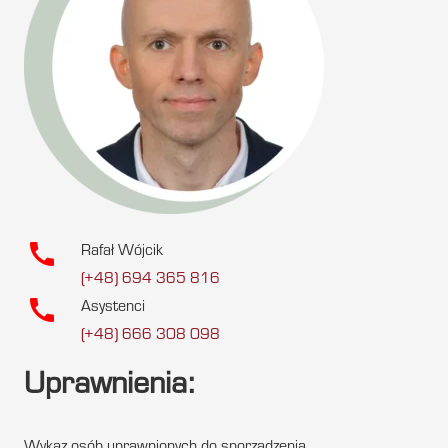
call
Rafał Wójcik
(+48) 694 365 816
call
Asystenci
(+48) 666 308 098
Uprawnienia: