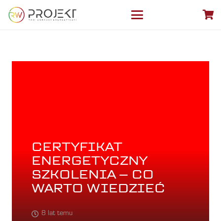
CERTYFIKAT
ENERGETYCZNY
SZKOLENIA – CO
WARTO WIEDZIEĆ
8 lat temu