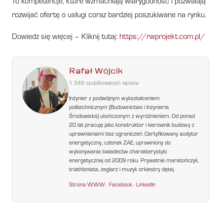
To kompetencje, które wzmacniają wiarygodność i pozwalają
rozwijać ofertę o usługi coraz bardziej poszukiwane na rynku.
Dowiedz się więcej – Kliknij tutaj:
https://rwprojekt.com.pl/
Rafał Wójcik
1 348 opublikowanych wpisów
Inżynier z podwójnym wykształceniem
politechnicznym (Budownictwo i Inżynieria
Środowiska) ukończonym z wyróżnieniem. Od ponad
20 lat pracuję jako konstruktor i kierownik budowy z
uprawnieniami bez ograniczeń. Certyfikowany audytor
energetyczny, członek ZAE, uprawniony do
wykonywania świadectw charakterystyki
energetycznej od 2009 roku. Prywatnie maratończyk,
triathlonista, żeglarz i muzyk orkiestry dętej.
Strona WWW
·
Facebook
·
LinkedIn