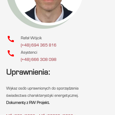
call
Rafał Wójcik
(+48) 694 365 816
call
Asystenci
(+48) 666 308 098
Uprawnienia:
Wykaz osób uprawnionych do sporządzenia
świadectwa charakterystyki energetycznej.
Dokumenty z RW Projekt.