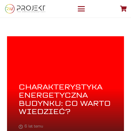
CHARAKTERYSTYKA
ENERGETYCZNA
BUDYNKU: CO WARTO
WIEDZIEĆ?
6 lat temu