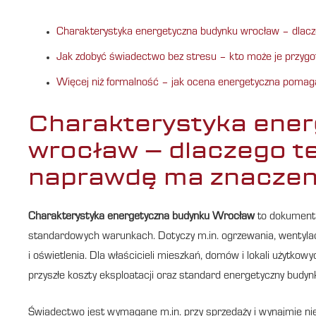
Charakterystyka energetyczna budynku wrocław – dlac
Jak zdobyć świadectwo bez stresu – kto może je przygoto
Więcej niż formalność – jak ocena energetyczna pomaga
Charakterystyka ene
wrocław – dlaczego t
naprawdę ma znaczen
Charakterystyka energetyczna budynku Wrocław
to dokument 
standardowych warunkach. Dotyczy m.in. ogrzewania, wentylacj
i oświetlenia. Dla właścicieli mieszkań, domów i lokali użytk
przyszłe koszty eksploatacji oraz standard energetyczny bud
Świadectwo jest wymagane m.in. przy sprzedaży i wynajmie ni