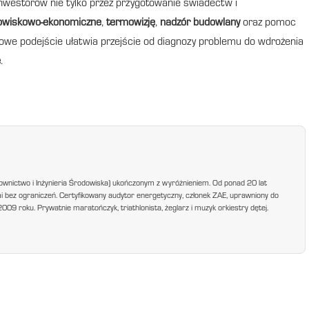
estorów nie tylko przez przygotowanie świadectw i
owiskowo-ekonomiczne
,
termowizję
,
nadzór budowlany
oraz pomoc
sowe podejście ułatwia przejście od diagnozy problemu do wdrożenia
e
.
ownictwo i Inżynieria Środowiska) ukończonym z wyróżnieniem. Od ponad 20 lat
mi bez ograniczeń. Certyfikowany audytor energetyczny, członek ZAE, uprawniony do
9 roku. Prywatnie maratończyk, triathlonista, żeglarz i muzyk orkiestry dętej.