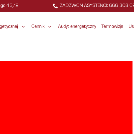
zego 43/2
ZADZWOŃ ASYSTENCI: 666 308 0
getycznej
Cennik
Audyt energetyczny
Termowizja
Us