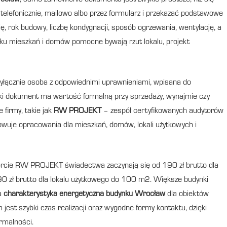
rocław
, samo zamówienie dokumentu jest zwykle prostsze, niż się
elefonicznie, mailowo albo przez formularz i przekazać podstawowe
ę, rok budowy, liczbę kondygnacji, sposób ogrzewania, wentylację, a
dku mieszkań i domów pomocne bywają rzut lokalu, projekt
łącznie osoba z odpowiednimi uprawnieniami, wpisana do
aki dokument ma wartość formalną przy sprzedaży, wynajmie czy
firmy, takie jak
RW PROJEKT
– zespół certyfikowanych audytorów
owuje opracowania dla mieszkań, domów, lokali użytkowych i
fercie RW PROJEKT świadectwa zaczynają się od 190 zł brutto dla
90 zł brutto dla lokalu użytkowego do 100 m2. Większe budynki
na
charakterystyka energetyczna budynku Wrocław
dla obiektów
jest szybki czas realizacji oraz wygodne formy kontaktu, dzięki
rmalności.