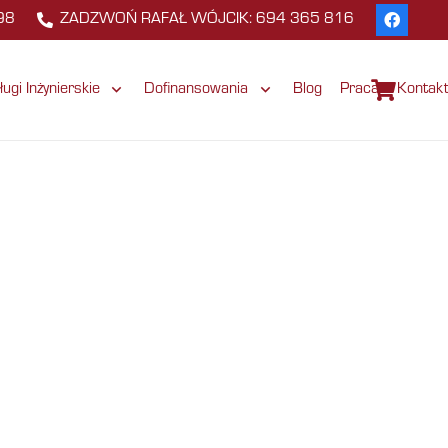
98
ZADZWOŃ RAFAŁ WÓJCIK: 694 365 816
ługi Inżynierskie
Dofinansowania
Blog
Praca
Kontak