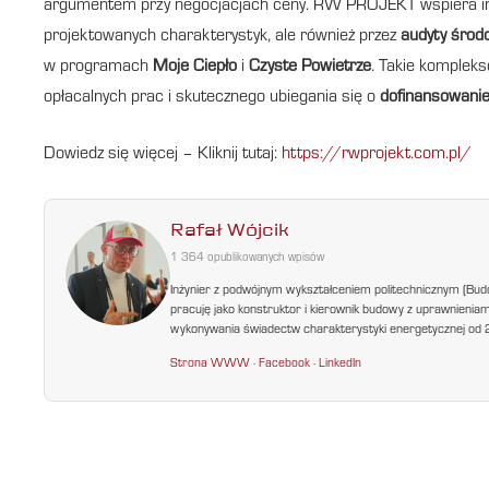
argumentem przy negocjacjach ceny. RW PROJEKT wspiera inw
projektowanych charakterystyk, ale również przez
audyty środ
w programach
Moje Ciepło
i
Czyste Powietrze
. Takie komplek
opłacalnych prac i skutecznego ubiegania się o
dofinansowani
Dowiedz się więcej – Kliknij tutaj:
https://rwprojekt.com.pl/
Rafał Wójcik
1 364 opublikowanych wpisów
Inżynier z podwójnym wykształceniem politechnicznym (Bud
pracuję jako konstruktor i kierownik budowy z uprawnienia
wykonywania świadectw charakterystyki energetycznej od 200
Strona WWW
·
Facebook
·
LinkedIn