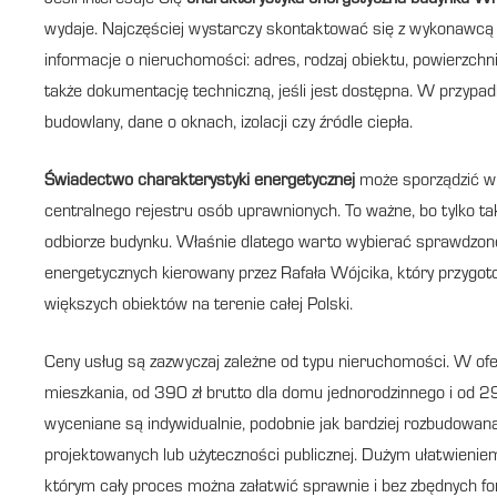
Jeśli interesuje Cię
charakterystyka energetyczna budynku W
wydaje. Najczęściej wystarczy skontaktować się z wykonawcą t
informacje o nieruchomości: adres, rodzaj obiektu, powierzchni
także dokumentację techniczną, jeśli jest dostępna. W przypa
budowlany, dane o oknach, izolacji czy źródle ciepła.
Świadectwo charakterystyki energetycznej
może sporządzić wy
centralnego rejestru osób uprawnionych. To ważne, bo tylko t
odbiorze budynku. Właśnie dlatego warto wybierać sprawdzone 
energetycznych kierowany przez Rafała Wójcika, który przygot
większych obiektów na terenie całej Polski.
Ceny usług są zazwyczaj zależne od typu nieruchomości. W o
mieszkania, od 390 zł brutto dla domu jednorodzinnego i od 2
wyceniane są indywidualnie, podobnie jak bardziej rozbudowa
projektowanych lub użyteczności publicznej. Dużym ułatwieniem 
którym cały proces można załatwić sprawnie i bez zbędnych fo