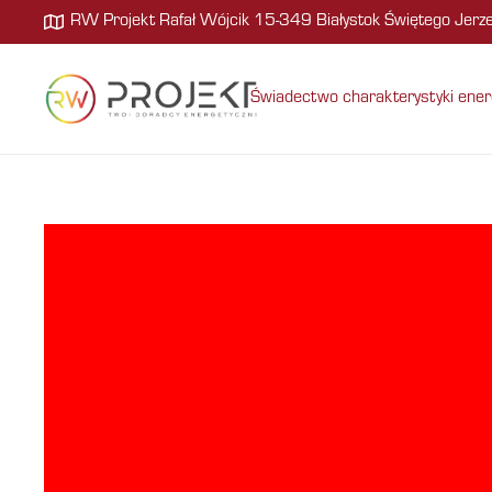
RW Projekt Rafał Wójcik 15-349 Białystok Świętego Jer
Świadectwo charakterystyki ener