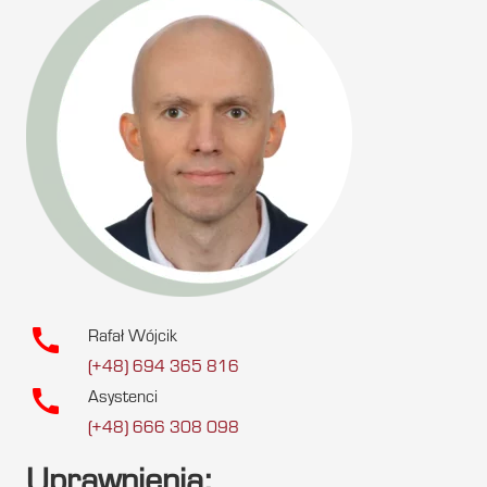
call
Rafał Wójcik
(+48) 694 365 816
call
Asystenci
(+48) 666 308 098
Uprawnienia: