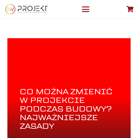
CO MOŻNA ZMIENIĆ
W PROJEKCIE
PODCZAS BUDOWY?
NAJWAŻNIEJSZE
ZASADY