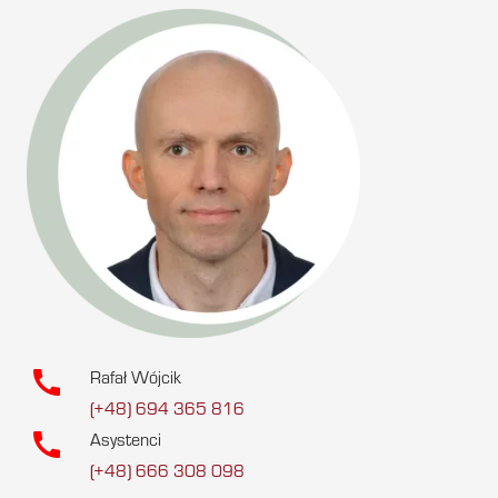
call
Rafał Wójcik
(+48) 694 365 816
call
Asystenci
(+48) 666 308 098