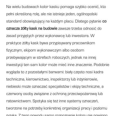
Na wielu budowach kolor kasku pomaga szybko ocenić, kto
pełni określoną rolę, ale nie istnieje jeden, ogólnopolski
standard obowiązujący na każdym placu. Dlatego pytanie
co
oznacza żółty kask na budowie
zawsze trzeba odnosić do
zasad przyjętych przez wykonawcę lub inwestora. W
praktyce żółty kask bywa przypisywany pracownikom
fizycznym, ekipom wykonawczym albo osobom
przebywającym w strefach roboczych, jednak na innej
inwestycji ten sam kolor może mieć inne znaczenie. Podobnie
wygląda to z pozostałymi barwami: biały często nosi kadra
techniczna, kierownictwo, inspektorzy lub inżynierowie,
niebieski może oznaczać specjalistów i ekipy techniczne, a
czerwony osoby związane z ochroną przeciwpożarową lub
ratownictwem. Spotyka się też inne systemy oznaczeń,
tworzone na potrzeby konkretnej organizacji pracy i poziomu
ryzyka. Z tego powodu samo rozpoznanie koloru nie powinno