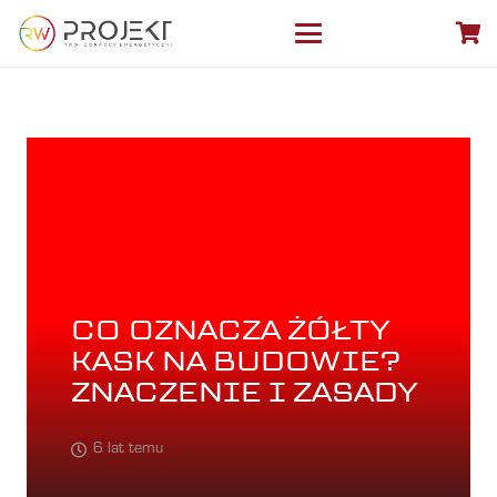
CO OZNACZA ŻÓŁTY
KASK NA BUDOWIE?
ZNACZENIE I ZASADY
6 lat temu