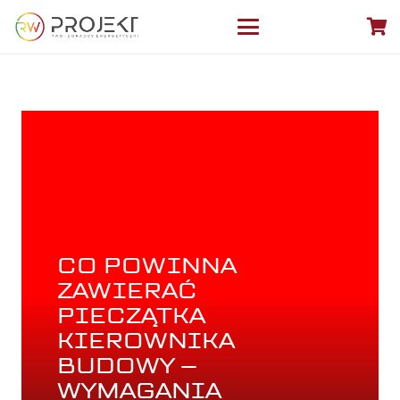
CO POWINNA
ZAWIERAĆ
PIECZĄTKA
KIEROWNIKA
BUDOWY –
WYMAGANIA