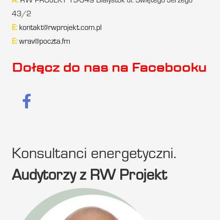
A:
RW PROJEKT 15-349 Białystok ul. Świętego Jerzego
43/2
E:
kontakt@rwprojekt.com.pl
E:
wrav@poczta.fm
Dołącz do nas na Facebooku
Konsultanci energetyczni.
Audytorzy z RW Projekt