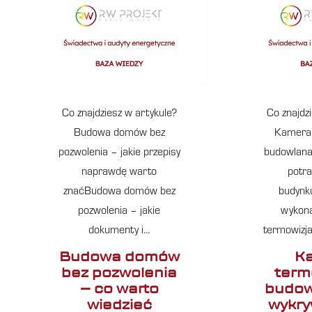
Co znajdziesz w artykule?
Co znajdz
Budowa domów bez
Kamera 
pozwolenia – jakie przepisy
budowlana
naprawdę warto
potra
znaćBudowa domów bez
budynk
pozwolenia – jakie
wykona
dokumenty i…
termowizja
Budowa domów
K
bez pozwolenia
term
– co warto
budow
wiedzieć
wykry