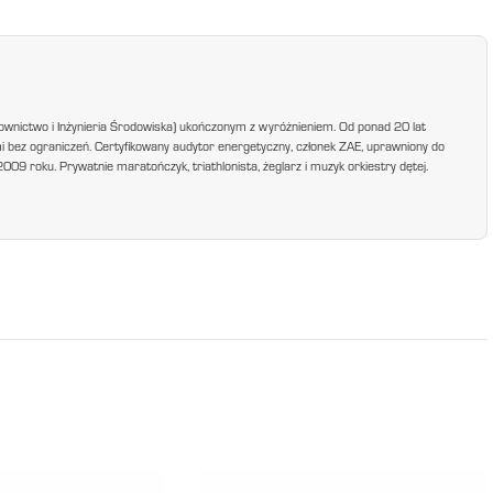
ownictwo i Inżynieria Środowiska) ukończonym z wyróżnieniem. Od ponad 20 lat
mi bez ograniczeń. Certyfikowany audytor energetyczny, członek ZAE, uprawniony do
9 roku. Prywatnie maratończyk, triathlonista, żeglarz i muzyk orkiestry dętej.