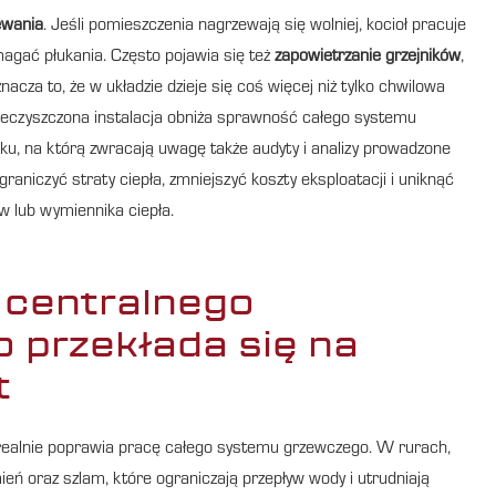
ewania
. Jeśli pomieszczenia nagrzewają się wolniej, kocioł pracuje
ymagać płukania. Często pojawia się też
zapowietrzanie grzejników
,
za to, że w układzie dzieje się coś więcej niż tylko chwilowa
nieczyszczona instalacja obniża sprawność całego systemu
u, na którą zwracają uwagę także audyty i analizy prowadzone
niczyć straty ciepła, zmniejszyć koszty eksploatacji i uniknąć
w lub wymiennika ciepła.
i centralnego
 przekłada się na
t
 realnie poprawia pracę całego systemu grzewczego. W rurach,
eń oraz szlam, które ograniczają przepływ wody i utrudniają