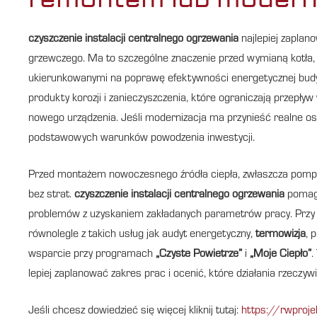
czyszczenie instalacji centralnego ogrzewania
najlepiej zapla
grzewczego. Ma to szczególne znaczenie przed wymianą kotła,
ukierunkowanymi na poprawę efektywności energetycznej budy
produkty korozji i zanieczyszczenia, które ograniczają przepł
nowego urządzenia. Jeśli modernizacja ma przynieść realne os
podstawowych warunków powodzenia inwestycji.
Przed montażem nowoczesnego źródła ciepła, zwłaszcza pompy c
bez strat.
czyszczenie instalacji centralnego ogrzewania
pomaga
problemów z uzyskaniem zakładanych parametrów pracy. Przy 
równolegle z takich usług jak audyt energetyczny,
termowizja
, 
wsparcie przy programach
„Czyste Powietrze”
i
„Moje Ciepło”
.
lepiej zaplanować zakres prac i ocenić, które działania rzecz
Jeśli chcesz dowiedzieć się więcej kliknij tutaj:
https://rwproje