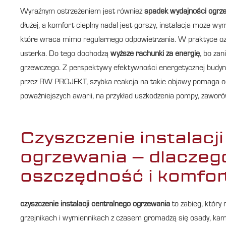
Wyraźnym ostrzeżeniem jest również
spadek wydajności ogrz
dłużej, a komfort cieplny nadal jest gorszy, instalacja może w
które wraca mimo regularnego odpowietrzania. W praktyce oznac
usterka. Do tego dochodzą
wyższe rachunki za energię
, bo za
grzewczego. Z perspektywy efektywności energetycznej budynk
przez RW PROJEKT, szybka reakcja na takie objawy pomaga ogra
poważniejszych awarii, na przykład uszkodzenia pompy, zaworó
Czyszczenie instalacj
ogrzewania – dlaczego
oszczędność i komfor
czyszczenie instalacji centralnego ogrzewania
to zabieg, który
grzejnikach i wymiennikach z czasem gromadzą się osady, kami