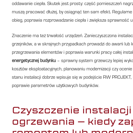
oddawanie ciepła. Skutek jest prosty: część pomieszczeń nagrze
muszą pracować dłużej, by osiągnąć ten sam efekt. Regularn
obieg, poprawia rozprowadzanie ciepła i zwiększa sprawność ukł
Znaczenie ma też trwałość urządzeń. Zanieczyszczona instalac
grzejników, a w skrajnych przypadkach prowadzi do awarii lub
przegrzewania elementów i poprawia warunki pracy całej instal
energetycznej budynku
– sprawny system grzewczy lepiej wykor
kosztów eksploatacyjnych, planowaniu modernizacji czy oceni
stanu instalacji dobrze wpisuje się w podejście RW PROJEKT, 
poprawie parametrów użytkowych budynków.
Czyszczenie instalacj
ogrzewania – kiedy za
remontem lub modern