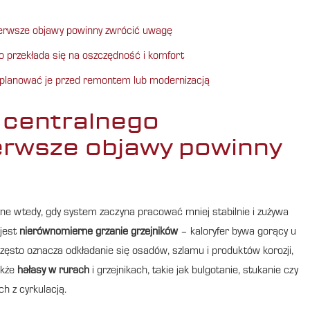
pierwsze objawy powinny zwrócić uwagę
o przekłada się na oszczędność i komfort
zaplanować je przed remontem lub modernizacją
i centralnego
erwsze objawy powinny
zne wtedy, gdy system zaczyna pracować mniej stabilnie i zużywa
 jest
nierównomierne grzanie grzejników
– kaloryfer bywa gorący u
często oznacza odkładanie się osadów, szlamu i produktów korozji,
akże
hałasy w rurach
i grzejnikach, takie jak bulgotanie, stukanie czy
h z cyrkulacją.