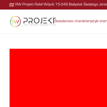
RW Projekt Rafał Wójcik 15-349 Białystok Świętego Jer
Świadectwo charakterystyki ener