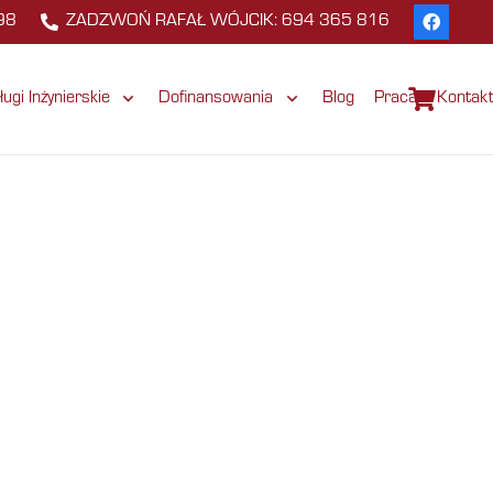
98
ZADZWOŃ RAFAŁ WÓJCIK: 694 365 816
ługi Inżynierskie
Dofinansowania
Blog
Praca
Kontak