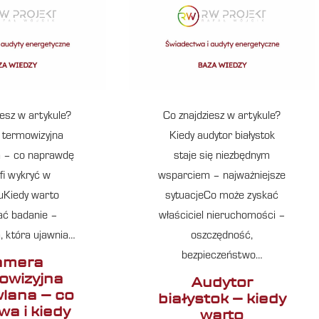
iesz w artykule?
Co znajdziesz w artykule?
termowizyjna
Kiedy audytor białystok
 – co naprawdę
staje się niezbędnym
fi wykryć w
wsparciem – najważniejsze
uKiedy warto
sytuacjeCo może zyskać
ć badanie –
właściciel nieruchomości –
, która ujawnia…
oszczędność,
bezpieczeństwo…
amera
owizyjna
Audytor
lana – co
białystok – kiedy
wa i kiedy
warto