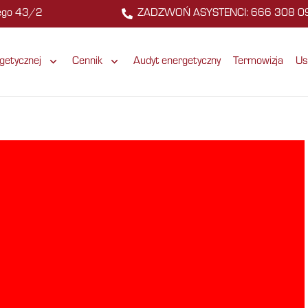
zego 43/2
ZADZWOŃ ASYSTENCI: 666 308 0
getycznej
Cennik
Audyt energetyczny
Termowizja
Us