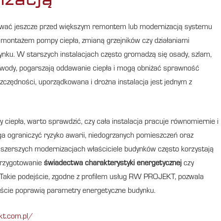
nować jeszcze przed większym remontem lub modernizacją systemu
 montażem pompy ciepła, zmianą grzejników czy działaniami
nku. W starszych instalacjach często gromadzą się osady, szlam,
yw wody, pogarszają oddawanie ciepła i mogą obniżać sprawność
zczędności, uporządkowana i drożna instalacja jest jednym z
iepła, warto sprawdzić, czy cała instalacja pracuje równomiernie i
 ograniczyć ryzyko awarii, niedogrzanych pomieszczeń oraz
szerszych modernizacjach właściciele budynków często korzystają
przygotowanie
świadectwa charakterystyki energetycznej
czy
 Takie podejście, zgodne z profilem usług RW PROJEKT, pozwala
ywiście poprawią parametry energetyczne budynku.
kt.com.pl/