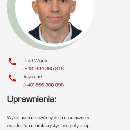
call
Rafał Wójcik
(+48) 694 365 816
call
Asystenci
(+48) 666 308 098
Uprawnienia:
Wykaz osób uprawnionych do sporządzenia
świadectwa charakterystyki energetycznej.