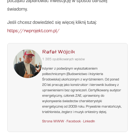
początku zaplanować inwestycję w sposób bardziej
świadomy.
Jeśli chcesz dowiedzieć się więcej kliknij tutaj:
https://rwprojekt.com.pl/
Rafał Wójcik
1 385 opublikowanych wpisów
Inżynier z podwójnym wykształceniem
politechnicznym (Budownictwo i Inżynieria
Środowiska) ukończonym z wyróżnieniem. Od ponad
20 lat pracuję jako konstruktor i kierownik budowy z
uprawnieniami bez ograniczeń. Certyfikowany audytor
energetyczny, członek ZAE, uprawniony do
wykonywania świadectw charakterystyki
energetycznej od 2009 roku. Prywatnie maratończyk,
triathlonista, żeglarz i muzyk orkiestry dętej.
Strona WWW
·
Facebook
·
LinkedIn