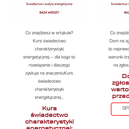
Co znajdziesz w artykule?
Co znajdz
Kurs świadectwo
Dom na zg
charakterystyki
to naprawd
energetycznej – dla kogo to
warunki tr
rozwiązanie i dlaczego
na zgłos
zyskuje na znaczeniuKurs
D
zgłos
świadectwo
warto
charakterystyki
prze
energetycznej…
Kurs
S
świadectwo
charakterystyki
energetycznej: