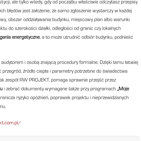
ycji, ale tylko wtedy, gdy od początku właściwie odczytasz przepisy
ych błędów jest założenie, że samo zgłoszenie wystarczy w każdej
wy, obszar oddziaływania budynku, miejscowy plan albo warunki
 do szerokości działki, odległości od granic czy lokalnych
ania energetyczne
, a to może utrudnić odbiór budynku, podnieść
 audytorem i osobą znającą procedury formalne. Dzięki temu łatwiej
ć przegród, źródło ciepła i parametry potrzebne do świadectwa
h jak zespół RW PROJEKT, pomaga sprawnie przejść przez
ku
i zebrać dokumenty wymagane także przy programach
„Moje
granicza ryzyko opóźnień, poprawek projektu i nieprzewidzianych
mu.
kt.com.pl/