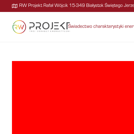
RW Projekt Rafał Wójcik 15-349 Białystok Świętego Jer
Świadectwo charakterystyki ener