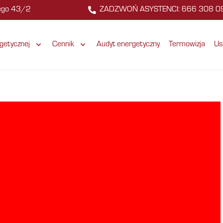
zego 43/2
ZADZWOŃ ASYSTENCI: 666 308 0
getycznej
Cennik
Audyt energetyczny
Termowizja
Us