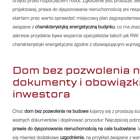
urzędu przed rozpoczęciem robót. Zgłoszenie jest prostsze, al
projektowej, prawa do dysponowania nieruchomością ani resp
startem prac warto sprawdzić miejscowy plan zagospodarowa
związane z
charakterystyką energetyczną budynku
, co ma znac
zakresie przydatne bywa wsparcie specjalistów takich jak RW
charakterystyki energetyczne zgodne z obowiązującymi wymag
Dom bez pozwolenia n
dokumenty i obowiązk
inwestora
Choć
dom bez pozwolenia na budowe
kojarzy się z prostszą ś
ważnych dokumentów i dopilnować procedur. Najczęściej potr
prawie do dysponowania nieruchomością na cele budowlane
. 
się również dodatkowe
uzgodnienia
, na przykład związane z w