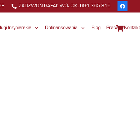
98
ZADZWOŃ RAFAŁ WÓJCIK: 694 365 816
ługi Inżynierskie
Dofinansowania
Blog
Praca
Kontak