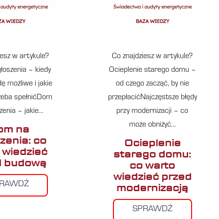
iesz w artykule?
Co znajdziesz w artykule?
łoszenia – kiedy
Ocieplenie starego domu –
ę możliwe i jakie
od czego zacząć, by nie
zeba spełnićDom
przepłacićNajczęstsze błędy
zenia – jakie…
przy modernizacji – co
może obniżyć…
om na
zenia: co
Ocieplenie
 wiedzieć
starego domu:
d budową
co warto
wiedzieć przed
PRAWDŹ
modernizacją
SPRAWDŹ