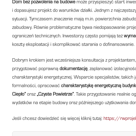
Dom bez pozwolenia na budowe
może przyspieszyć start inwest
i dopasujesz projekt do warunków działki. Jednym z najczęstsz
sytuacji. Tymczasem znaczenie mają m.in. powierzchnia zabudo
zabudowy. Równie problematyczne bywa niedopasowanie projektu
ograniczeń technicznych. Inwestorzy często pomijają też
wymag
koszty eksploatacji i skomplikować starania o dofinansowanie.
Dobrym krokiem jest wcześniejsza konsultacja z projektantem,
przygotować poprawną
dokumentację
, zaplanować izolacyjnoś
charakterystyki energetycznej. Wsparcie specjalistów, takic
formalności, opracować
charakterystykę energetyczną budyn
Ciepło”
oraz
„Czyste Powietrze”
. Takie przygotowanie realnie o
wydatków na etapie budowy oraz późniejszego użytkowania do
Jeśli chcesz dowiedzieć się więcej kliknij tutaj:
https://rwproje