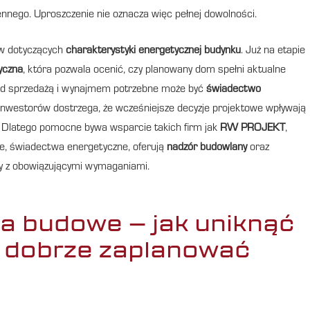
ego. Uproszczenie nie oznacza więc pełnej dowolności.
ów dotyczących
charakterystyki energetycznej budynku
. Już na etapie
yczna
, która pozwala ocenić, czy planowany dom spełni aktualne
zed sprzedażą i wynajmem potrzebne może być
świadectwo
u inwestorów dostrzega, że wcześniejsze decyzje projektowe wpływają
mi. Dlatego pomocne bywa wsparcie takich firm jak
RW PROJEKT
,
e, świadectwa energetyczne, oferują
nadzór budowlany
oraz
y z obowiązującymi wymaganiami.
a budowe – jak uniknąć
 dobrze zaplanować