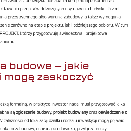
e nie zwalnia z obowiązku posiadania kompletnej dokumentacji
ektowania przepisów dotyczących usytuowania budynku. Przed
nia przestrzennego albo warunki zabudowy, a także wymagania
zenie zarówno na etapie projektu, jak i późniejszego odbioru. W tym
 PROJEKT, którzy przygotowują świadectwa i projektowe
aniami.
a budowe – jakie
i mogą zaskoczyć
cieżką formalną, w praktyce inwestor nadal musi przygotować kilka
zebne są
zgłoszenie budowy
,
projekt budowlany
oraz
oświadczenie o
W zależności od lokalizacji działki i rodzaju inwestycji mogą pojawić
arunkami zabudowy, ochroną środowiska, przyłączami czy