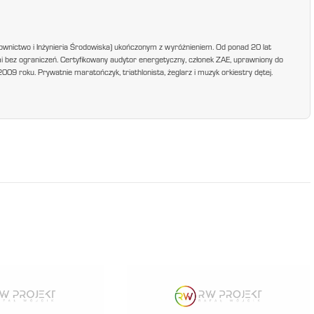
ownictwo i Inżynieria Środowiska) ukończonym z wyróżnieniem. Od ponad 20 lat
mi bez ograniczeń. Certyfikowany audytor energetyczny, członek ZAE, uprawniony do
9 roku. Prywatnie maratończyk, triathlonista, żeglarz i muzyk orkiestry dętej.