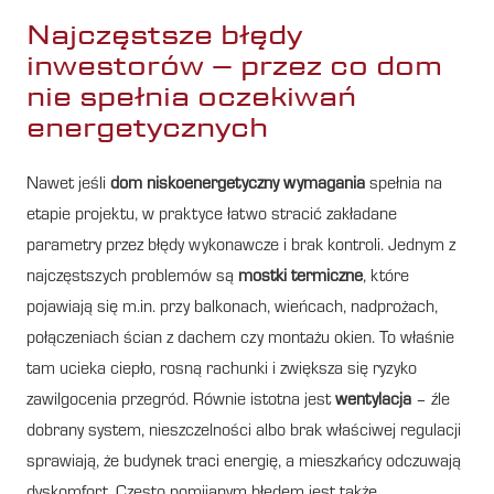
Najczęstsze błędy
inwestorów – przez co dom
nie spełnia oczekiwań
energetycznych
Nawet jeśli
dom niskoenergetyczny wymagania
spełnia na
etapie projektu, w praktyce łatwo stracić zakładane
parametry przez błędy wykonawcze i brak kontroli. Jednym z
najczęstszych problemów są
mostki termiczne
, które
pojawiają się m.in. przy balkonach, wieńcach, nadprożach,
połączeniach ścian z dachem czy montażu okien. To właśnie
tam ucieka ciepło, rosną rachunki i zwiększa się ryzyko
zawilgocenia przegród. Równie istotna jest
wentylacja
– źle
dobrany system, nieszczelności albo brak właściwej regulacji
sprawiają, że budynek traci energię, a mieszkańcy odczuwają
dyskomfort. Często pomijanym błędem jest także