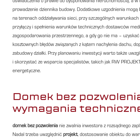
oświadczenia o prawie do dysponowania nieruchomością, a w n
prowadzenie dziennika budowy. Dodatkowe uzgodnienia mogą by
na terenach oddziaływania sieci, przy szczególnych warunkac
przyłączy i spełnienia warunków technicznych dostawców medi
zagospodarowania przestrzennego, a gdy go nie ma – uzyskać w
kosztownych błędów związanych z kątem nachylenia dachu, dop
zabudowy działki. Przy planowaniu inwestycji warto także uwz
i skorzystać ze wsparcia specjalistów, takich jak RW PROJEKT
energetyczne.
Domek bez pozwolenia 
wymagania techniczne
domek bez pozwolenia
nie zwalnia inwestora z rozsądnego zap
Nadal trzeba uwzględnić
projekt
, dostosowanie obiektu do war