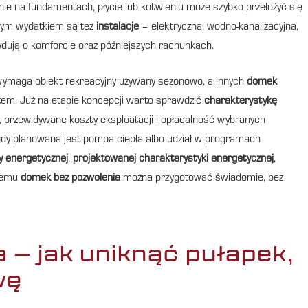
ie na fundamentach, płycie lub kotwieniu może szybko przełożyć się
tnym wydatkiem są też
instalacje
– elektryczna, wodno-kanalizacyjna,
ydują o komforcie oraz późniejszych rachunkach.
 wymaga obiekt rekreacyjny używany sezonowo, a innych
domek
atem. Już na etapie koncepcji warto sprawdzić
charakterystykę
, przewidywane koszty eksploatacji i opłacalność wybranych
dy planowana jest pompa ciepła albo udział w programach
y energetycznej
,
projektowanej charakterystyki energetycznej
,
czemu
domek bez pozwolenia
można przygotować świadomie, bez
– jak uniknąć pułapek,
wę