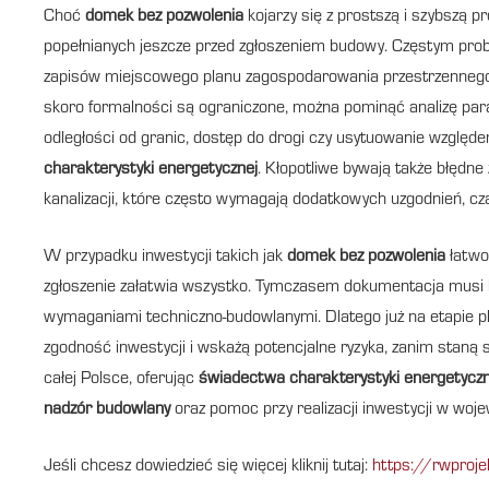
Choć
domek bez pozwolenia
kojarzy się z prostszą i szybszą p
popełnianych jeszcze przed zgłoszeniem budowy. Częstym prob
zapisów miejscowego planu zagospodarowania przestrzennego a
skoro formalności są ograniczone, można pominąć analizę para
odległości od granic, dostęp do drogi czy usytuowanie wzglę
charakterystyki energetycznej
. Kłopotliwe bywają także błędne
kanalizacji, które często wymagają dodatkowych uzgodnień, cz
W przypadku inwestycji takich jak
domek bez pozwolenia
łatwo 
zgłoszenie załatwia wszystko. Tymczasem dokumentacja musi b
wymaganiami techniczno-budowlanymi. Dlatego już na etapie p
zgodność inwestycji i wskażą potencjalne ryzyka, zanim staną 
całej Polsce, oferując
świadectwa charakterystyki energetyczn
nadzór budowlany
oraz pomoc przy realizacji inwestycji w woj
Jeśli chcesz dowiedzieć się więcej kliknij tutaj:
https://rwproje