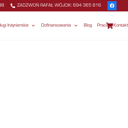
98
ZADZWOŃ RAFAŁ WÓJCIK: 694 365 816
ługi Inżynierskie
Dofinansowania
Blog
Praca
Kontak