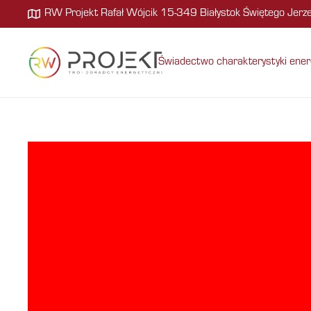
RW Projekt Rafał Wójcik 15-349 Białystok Świętego Jer
Świadectwo charakterystyki ener