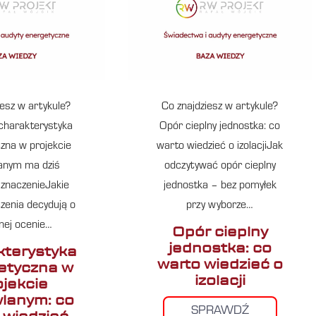
iesz w artykule?
Co znajdziesz w artykule?
charakterystyka
Opór cieplny jednostka: co
zna w projekcie
warto wiedzieć o izolacjiJak
anym ma dziś
odczytywać opór cieplny
 znaczenieJakie
jednostka – bez pomyłek
czenia decydują o
przy wyborze…
lnej ocenie…
Opór cieplny
jednostka: co
terystyka
warto wiedzieć o
etyczna w
izolacji
ojekcie
lanym: co
SPRAWDŹ