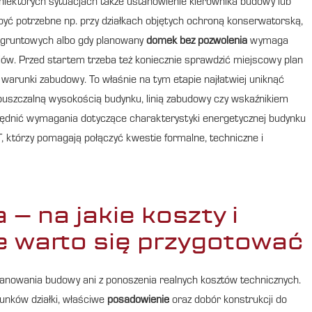
iektórych sytuacjach także ustanowienie kierownika budowy lub
ć potrzebne np. przy działkach objętych ochroną konserwatorską,
h gruntowych albo gdy planowany
domek bez pozwolenia
wymaga
ów. Przed startem trzeba też koniecznie sprawdzić miejscowy plan
arunki zabudowy. To właśnie na tym etapie najłatwiej uniknąć
uszczalną wysokością budynku, linią zabudowy czy wskaźnikiem
ględnić wymagania dotyczące charakterystyki energetycznej budynku
, którzy pomagają połączyć kwestie formalne, techniczne i
– na jakie koszty i
 warto się przygotować
lanowania budowy ani z ponoszenia realnych kosztów technicznych.
unków działki, właściwe
posadowienie
oraz dobór konstrukcji do