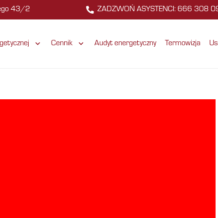
zego 43/2
ZADZWOŃ ASYSTENCI: 666 308 0
getycznej
Cennik
Audyt energetyczny
Termowizja
Us