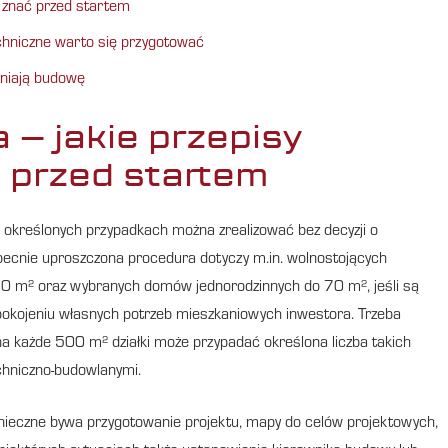
 znać przed startem
chniczne warto się przygotować
źniają budowę
– jakie przepisy
 przed startem
w określonych przypadkach można zrealizować bez decyzji o
becnie uproszczona procedura dotyczy m.in. wolnostojących
70 m² oraz wybranych domów jednorodzinnych do 70 m², jeśli są
spokojeniu własnych potrzeb mieszkaniowych inwestora. Trzeba
 na każde 500 m² działki może przypadać określona liczba takich
chniczno-budowlanymi.
onieczne bywa przygotowanie projektu, mapy do celów projektowych,