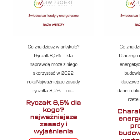
Co znajdziesz w artykule?
Co znajdz
Ryczałt 8,5% – kto
Dlaczego 
naprawdę może z niego
energetyc
skorzystać w 2022
budowl
rokuNajważniejsze zasady
kluczowe
ryczałtu 8,5% – na…
dane i obli
rzete
Ryczałt 8,5% dla
kogo?
Charak
najważniejsze
energ
zasady i
pr
wyjaśnienia
budow