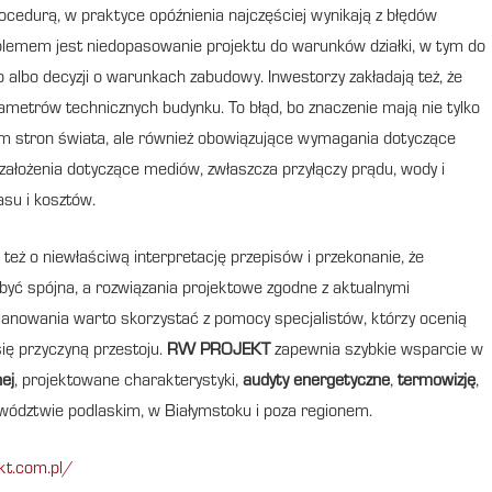
rocedurą, w praktyce opóźnienia najczęściej wynikają z błędów
lemem jest niedopasowanie projektu do warunków działki, w tym do
lbo decyzji o warunkach zabudowy. Inwestorzy zakładają też, że
metrów technicznych budynku. To błąd, bo znaczenie mają nie tylko
dem stron świata, ale również obowiązujące wymagania dotyczące
 założenia dotyczące mediów, zwłaszcza przyłączy prądu, wody i
asu i kosztów.
też o niewłaściwą interpretację przepisów i przekonanie, że
yć spójna, a rozwiązania projektowe zgodne z aktualnymi
lanowania warto skorzystać z pomocy specjalistów, którzy ocenią
się przyczyną przestoju.
RW PROJEKT
zapewnia szybkie wsparcie w
ej
, projektowane charakterystyki,
audyty energetyczne
,
termowizję
,
ewództwie podlaskim, w Białymstoku i poza regionem.
kt.com.pl/