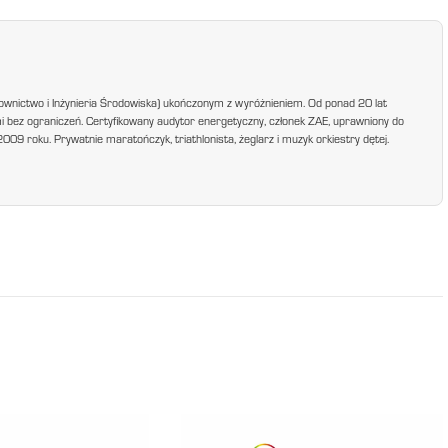
ownictwo i Inżynieria Środowiska) ukończonym z wyróżnieniem. Od ponad 20 lat
mi bez ograniczeń. Certyfikowany audytor energetyczny, członek ZAE, uprawniony do
9 roku. Prywatnie maratończyk, triathlonista, żeglarz i muzyk orkiestry dętej.