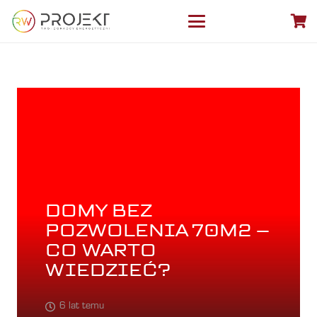
DOMY BEZ
POZWOLENIA 70M2 –
CO WARTO
WIEDZIEĆ?
6 lat temu