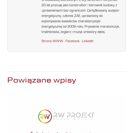
Środowiska) ukończonym z wyróżnieniem. Od ponad
20 lat pracuję jako konstruktor i kierownik budowy z
uprawnieniami bez ograniczeń. Certyfikowany audytor
energetyczny, członek ZAE, uprawniony do
wykonywania świadectw charakterystyki
energetycznej od 2009 roku. Prywatnie maratończyk,
triathlonista, żeglarz i muzyk orkiestry dętej.
Strona WWW
·
Facebook
·
LinkedIn
Powiązane wpisy