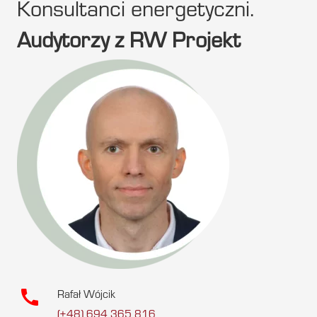
Konsultanci energetyczni.
Audytorzy z RW Projekt
call
Rafał Wójcik
(+48) 694 365 816