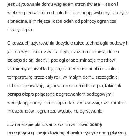
jest usytuowanie domu względem stron świata – salon i
większe przeszklenia od południa pomagają wykorzystać zyski
słoneczne, a mniejsza liczba okien od północy ogranicza
straty ciepła.
O kosztach użytkowania decyduje także technologia budowy i
jakość wykonania. Zwarta bryła, szczelna stolarka, dobra
izolacja
ścian, dachu i podłogi oraz eliminacja mostków
termicznych przekładają się na niższe rachunki i stabilną
temperaturę przez cały rok. W małym domu szczególnie
dobrze sprawdzają się nowoczesne źródła ciepła, takie jak
pompa ciepła
połączona z ogrzewaniem podłogowym i
wentylacją z odzyskiem ciepła. Taki zestaw zwiększa komfort
mieszkańców i ogranicza wydatki na ogrzewanie.
Już na etapie planowania warto zamówić
ocenę
energetyczną
i
projektowaną charakterystykę energetyczną
,