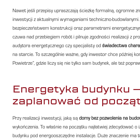
Nawet jeśli przepisy upraszczają ścieżkę formalną, ogromne
inwestycji z aktualnymi wymaganiami techniczno-budowlanymi. 
bezpieczeństwem konstrukcji oraz parametrami energetyczn
czuwa nad przebiegiem robót i pilnuje zgodności realizacji z p
audytora energetycznego czy specjalisty od
świadectwa charak
na starcie. To szczególnie ważne, gdy inwestor chce później k
Powietrze”, gdzie liczy się nie tylko sam budynek, ale też popr
Energetyka budynku – 
zaplanować od począ
Przy realizacji inwestycji, jaką są
domy bez pozwolenia na bud
wykończenia. To właśnie na początku najłatwiej zdecydować o izo
budynku pod energooszczędne instalacje. Duże znaczenie ma 