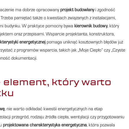
 znaczenie ma dobrze opracowany
projekt budowlany
i zgodność
Trzeba pamiętać także o kwestiach związanych z instalacjami,
ymi budynku. W praktyce pomocny bywa
kierownik budowy
, który
rojektem oraz przepisami. Wsparcie projektanta, konstruktora,
terystyki energetycznej
pomaga uniknąć kosztownych błędów już
orzystać z programów wsparcia, takich jak „Moje Ciepło” czy „Czyste
awność dokumentacji.
element, który warto
tku
owę
, nie warto odkładać kwestii energetycznych na etap
lacji przegród, rodzaju źródła ciepła, wentylacji czy przygotowaniu
tu
projektowana charakterystyka energetyczna
, która pozwala