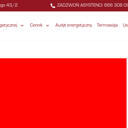
zego 43/2
ZADZWOŃ ASYSTENCI: 666 308 0
getycznej
Cennik
Audyt energetyczny
Termowizja
Us