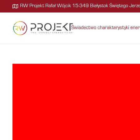
RW Projekt Rafał Wójcik 15-349 Białystok Świętego Jer
Świadectwo charakterystyki ener