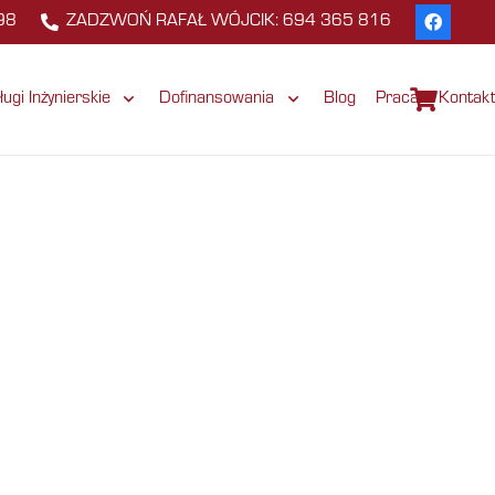
98
ZADZWOŃ RAFAŁ WÓJCIK: 694 365 816
ługi Inżynierskie
Dofinansowania
Blog
Praca
Kontak