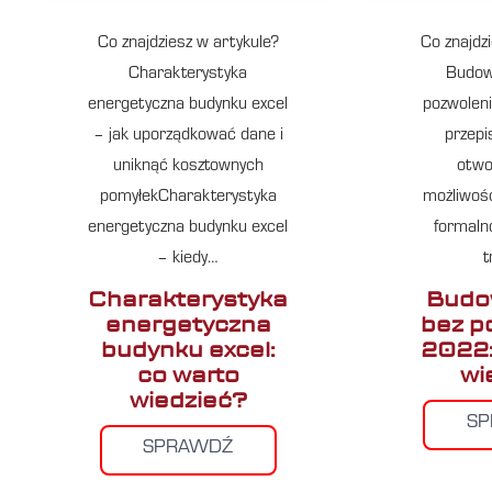
Co znajdziesz w artykule?
Co znajdz
Charakterystyka
Budow
energetyczna budynku excel
pozwoleni
– jak uporządkować dane i
przepi
uniknąć kosztownych
otwo
pomyłekCharakterystyka
możliwośc
energetyczna budynku excel
formaln
– kiedy…
t
Charakterystyka
Budo
energetyczna
bez p
budynku excel:
2022:
co warto
wi
wiedzieć?
S
SPRAWDŹ