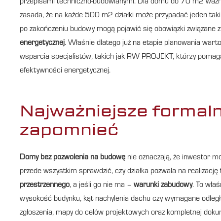
przepisami techniczno-budowlanymi. Dla domu do 70 m2 ważne
zasada, że na każde 500 m2 działki może przypadać jeden taki
po zakończeniu budowy mogą pojawić się obowiązki związane 
energetycznej
. Właśnie dlatego już na etapie planowania wart
wsparcia specjalistów, takich jak RW PROJEKT, którzy pomag
efektywności energetycznej.
Najważniejsze formaln
zapomnieć
Domy bez pozwolenia na budowę
nie oznaczają, że inwestor m
przede wszystkim sprawdzić, czy działka pozwala na realizację t
przestrzennego
, a jeśli go nie ma –
warunki zabudowy
. To wła
wysokość budynku, kąt nachylenia dachu czy wymagane odległo
zgłoszenia, mapy do celów projektowych oraz kompletnej dokum