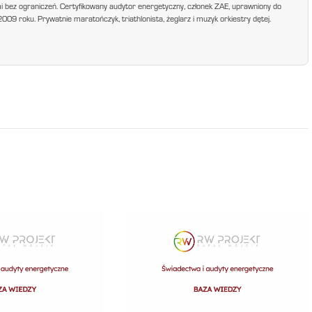
mi bez ograniczeń. Certyfikowany audytor energetyczny, członek ZAE, uprawniony do
9 roku. Prywatnie maratończyk, triathlonista, żeglarz i muzyk orkiestry dętej.