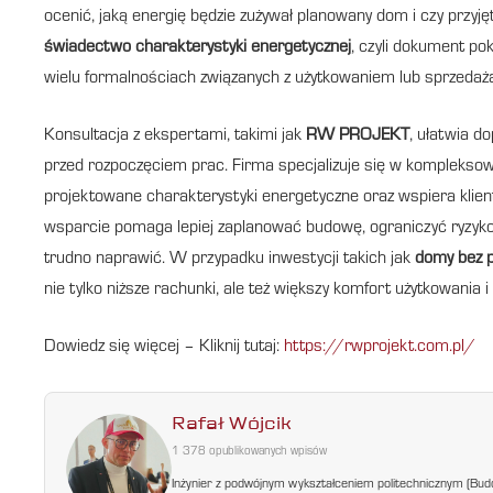
ocenić, jaką energię będzie zużywał planowany dom i czy przyję
świadectwo charakterystyki energetycznej
, czyli dokument po
wielu formalnościach związanych z użytkowaniem lub sprzedaż
Konsultacja z ekspertami, takimi jak
RW PROJEKT
, ułatwia d
przed rozpoczęciem prac. Firma specjalizuje się w komplekso
projektowane charakterystyki energetyczne oraz wspiera kl
wsparcie pomaga lepiej zaplanować budowę, ograniczyć ryzyko n
trudno naprawić. W przypadku inwestycji takich jak
domy bez 
nie tylko niższe rachunki, ale też większy komfort użytkowania
Dowiedz się więcej – Kliknij tutaj:
https://rwprojekt.com.pl/
Rafał Wójcik
1 378 opublikowanych wpisów
Inżynier z podwójnym wykształceniem politechnicznym (Bud