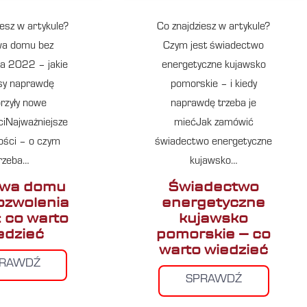
iesz w artykule?
Co znajdziesz w artykule?
a domu bez
Czym jest świadectwo
a 2022 – jakie
energetyczne kujawsko
sy naprawdę
pomorskie – i kiedy
rzyły nowe
naprawdę trzeba je
iNajważniejsze
miećJak zamówić
ości – o czym
świadectwo energetyczne
rzeba…
kujawsko…
wa domu
Świadectwo
ozwolenia
energetyczne
 co warto
kujawsko
edzieć
pomorskie – co
warto wiedzieć
PRAWDŹ
SPRAWDŹ