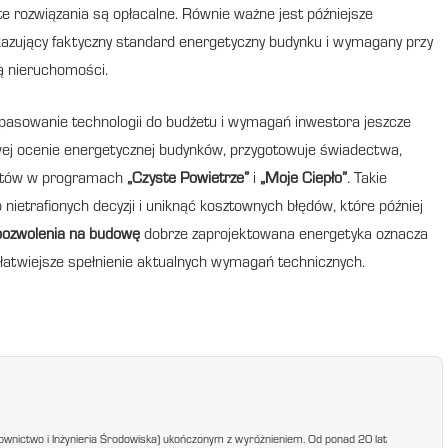
te rozwiązania są opłacalne. Równie ważne jest późniejsze
kazujący faktyczny standard energetyczny budynku i wymagany przy
ą nieruchomości.
opasowanie technologii do budżetu i wymagań inwestora jeszcze
wej ocenie energetycznej budynków, przygotowuje świadectwa,
ientów w programach
„Czyste Powietrze”
i
„Moje Ciepło”
. Takie
ietrafionych decyzji i uniknąć kosztownych błędów, które później
pozwolenia na budowę
dobrze zaprojektowana energetyka oznacza
 i łatwiejsze spełnienie aktualnych wymagań technicznych.
ownictwo i Inżynieria Środowiska) ukończonym z wyróżnieniem. Od ponad 20 lat