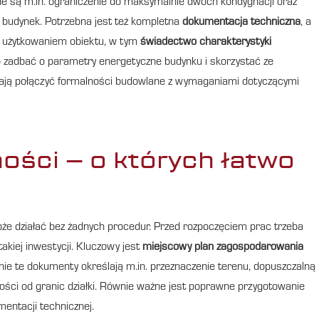
 są m.in. ograniczenie do maksymalnie dwóch kondygnacji oraz
 budynek. Potrzebna jest też kompletna
dokumentacja techniczna
, a
z użytkowaniem obiektu, w tym
świadectwo charakterystyki
o zadbać o parametry energetyczne budynku i skorzystać ze
ają połączyć formalności budowlane z wymaganiami dotyczącymi
ości – o których łatwo
oże działać bez żadnych procedur. Przed rozpoczęciem prac trzeba
akiej inwestycji. Kluczowy jest
miejscowy plan zagospodarowania
śnie te dokumenty określają m.in. przeznaczenie terenu, dopuszczalną
ści od granic działki. Równie ważne jest poprawne przygotowanie
entacji technicznej.