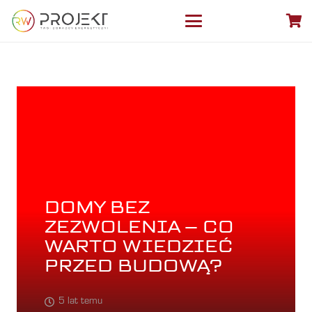
DOMY BEZ
ZEZWOLENIA – CO
WARTO WIEDZIEĆ
PRZED BUDOWĄ?
5 lat temu