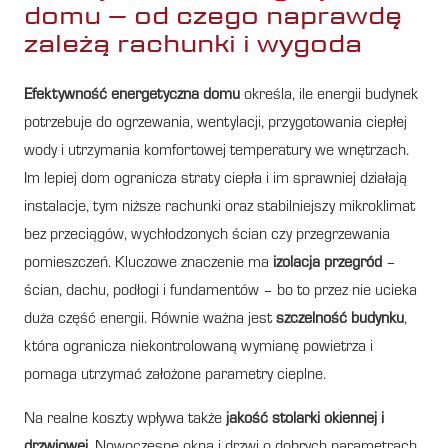
domu – od czego naprawdę
zależą rachunki i wygoda
Efektywność energetyczna domu
określa, ile energii budynek
potrzebuje do ogrzewania, wentylacji, przygotowania ciepłej
wody i utrzymania komfortowej temperatury we wnętrzach.
Im lepiej dom ogranicza straty ciepła i im sprawniej działają
instalacje, tym niższe rachunki oraz stabilniejszy mikroklimat
bez przeciągów, wychłodzonych ścian czy przegrzewania
pomieszczeń. Kluczowe znaczenie ma
izolacja przegród
–
ścian, dachu, podłogi i fundamentów – bo to przez nie ucieka
duża część energii. Równie ważna jest
szczelność budynku
,
która ogranicza niekontrolowaną wymianę powietrza i
pomaga utrzymać założone parametry cieplne.
Na realne koszty wpływa także
jakość stolarki okiennej i
drzwiowej
. Nowoczesne okna i drzwi o dobrych parametrach