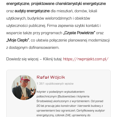
energetyczne
,
projektowane charakterystyki energetyczne
oraz
audyty energetyczne
dla mieszkań, domów, lokali
użytkowych, budynków wielorodzinnych i obiektów
użyteczności publicznej. Firma zapewnia szybki kontakt i
wsparcie także przy programach
„Czyste Powietrze”
oraz
„Moje Ciepło”
, co ułatwia połączenie planowanej modernizacji
z dostępnym dofinansowaniem.
Dowiedz się więcej – Kliknij tutaj:
https://rwprojekt.com.pl/
Rafał Wójcik
1 361 opublikowanych wpisów
Inżynier z podwójnym wykształceniem
politechnicznym (Budownictwo i Inżynieria
Środowiska) ukończonym z wyróżnieniem. Od ponad
20 lat pracuję jako konstruktor i kierownik budowy z
uprawnieniami bez ograniczeń. Certyfikowany audytor
energetyczny, członek ZAE, uprawniony do