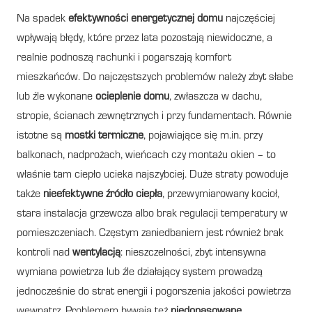
Na spadek
efektywności energetycznej domu
najczęściej
wpływają błędy, które przez lata pozostają niewidoczne, a
realnie podnoszą rachunki i pogarszają komfort
mieszkańców. Do najczęstszych problemów należy zbyt słabe
lub źle wykonane
ocieplenie domu
, zwłaszcza w dachu,
stropie, ścianach zewnętrznych i przy fundamentach. Równie
istotne są
mostki termiczne
, pojawiające się m.in. przy
balkonach, nadprożach, wieńcach czy montażu okien – to
właśnie tam ciepło ucieka najszybciej. Duże straty powoduje
także
nieefektywne źródło ciepła
, przewymiarowany kocioł,
stara instalacja grzewcza albo brak regulacji temperatury w
pomieszczeniach. Częstym zaniedbaniem jest również brak
kontroli nad
wentylacją
: nieszczelności, zbyt intensywna
wymiana powietrza lub źle działający system prowadzą
jednocześnie do strat energii i pogorszenia jakości powietrza
wewnątrz. Problemem bywają też
niedopasowane