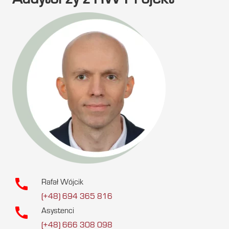
Audytorzy z RW Projekt
call
Rafał Wójcik
(+48) 694 365 816
call
Asystenci
(+48) 666 308 098