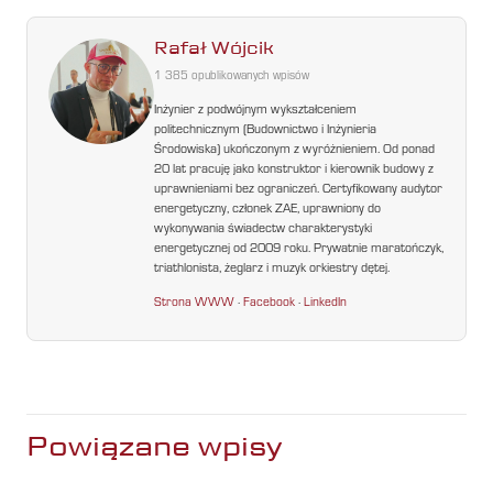
Rafał Wójcik
1 385 opublikowanych wpisów
Inżynier z podwójnym wykształceniem
politechnicznym (Budownictwo i Inżynieria
Środowiska) ukończonym z wyróżnieniem. Od ponad
20 lat pracuję jako konstruktor i kierownik budowy z
uprawnieniami bez ograniczeń. Certyfikowany audytor
energetyczny, członek ZAE, uprawniony do
wykonywania świadectw charakterystyki
energetycznej od 2009 roku. Prywatnie maratończyk,
triathlonista, żeglarz i muzyk orkiestry dętej.
Strona WWW
·
Facebook
·
LinkedIn
Powiązane wpisy