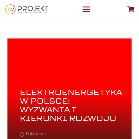
ELEKTROENERGETYKA
W POLSCE:
WYZWANIA I
KIERUNKI ROZWOJU
5 lat temu