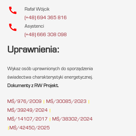
call
Rafał Wójcik
(+48) 694 365 816
call
Asystenci
(+48) 666 308 098
Uprawnienia:
Wykaz osób uprawnionych do sporządzenia
świadectwa charakterystyki energetycznej.
Dokumenty z RW Projekt.
MŚ/976/2009
MŚ/30085/2023
|
|
MŚ/39249/2024
|
MŚ/14107/2017
MŚ/38302/2024
|
MŚ/42450/2025
|