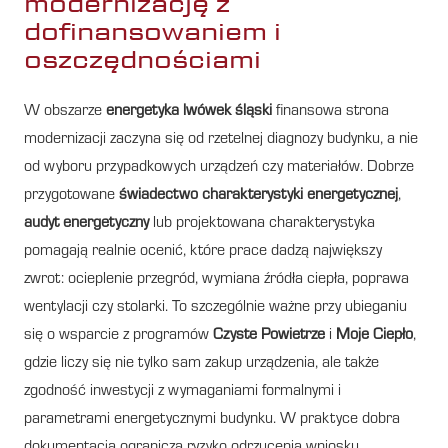
modernizację z
dofinansowaniem i
oszczędnościami
W obszarze
energetyka lwówek śląski
finansowa strona
modernizacji zaczyna się od rzetelnej diagnozy budynku, a nie
od wyboru przypadkowych urządzeń czy materiałów. Dobrze
przygotowane
świadectwo charakterystyki energetycznej
,
audyt energetyczny
lub projektowana charakterystyka
pomagają realnie ocenić, które prace dadzą największy
zwrot: ocieplenie przegród, wymiana źródła ciepła, poprawa
wentylacji czy stolarki. To szczególnie ważne przy ubieganiu
się o wsparcie z programów
Czyste Powietrze
i
Moje Ciepło
,
gdzie liczy się nie tylko sam zakup urządzenia, ale także
zgodność inwestycji z wymaganiami formalnymi i
parametrami energetycznymi budynku. W praktyce dobra
dokumentacja ogranicza ryzyko odrzucenia wniosku,