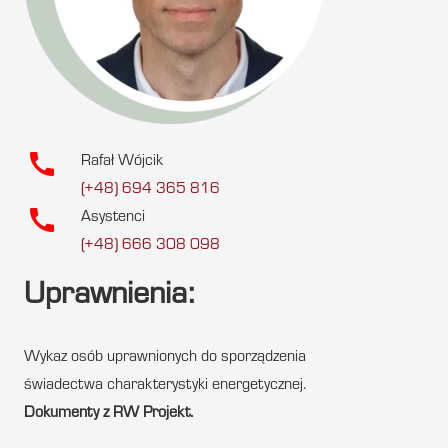
call
Rafał Wójcik
(+48) 694 365 816
call
Asystenci
(+48) 666 308 098
Uprawnienia:
Wykaz osób uprawnionych do sporządzenia
świadectwa charakterystyki energetycznej.
Dokumenty z RW Projekt.