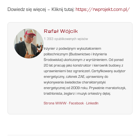
Dowiedz się więcej – Kliknij tutaj:
https://rwprojekt.com.pl/
Rafał Wójcik
1 393 opublikowanych wpisów
Inżynier z podwójnym wykształceniem
politechnicznym (Budownictwo i Inżynieria
Środowiska) ukończonym z wyróżnieniem. Od ponad
20 lat pracuję jako konstruktor i kierownik budowy z
uprawnieniami bez ograniczeń. Certyfikowany audytor
energetyczny, członek ZAE, uprawniony do
wykonywania świadectw charakterystyki
energetycznej od 2009 roku. Prywatnie maratończyk,
triathlonista, żeglarz i muzyk orkiestry dętej.
Strona WWW
·
Facebook
·
LinkedIn