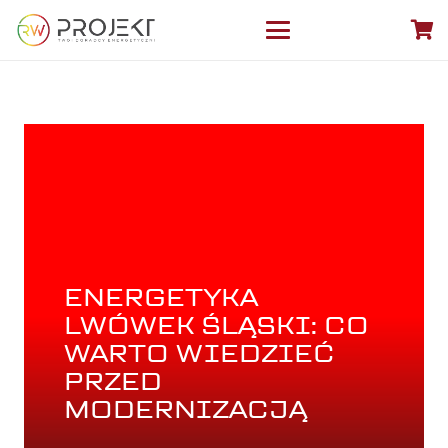
ENERGETYKA
LWÓWEK ŚLĄSKI: CO
WARTO WIEDZIEĆ
PRZED
MODERNIZACJĄ