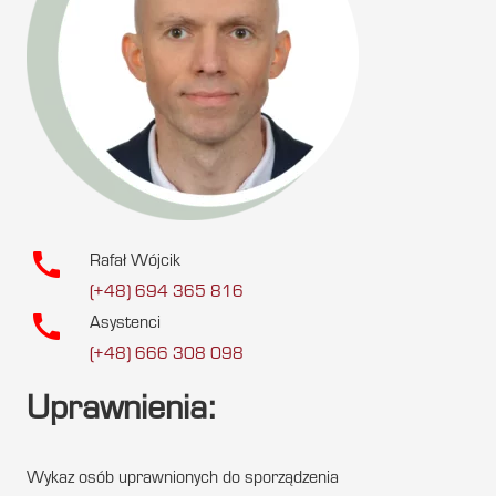
call
Rafał Wójcik
(+48) 694 365 816
call
Asystenci
(+48) 666 308 098
Uprawnienia:
Wykaz osób uprawnionych do sporządzenia