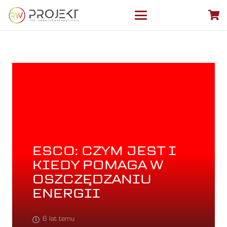
ESCO: CZYM JEST I
KIEDY POMAGA W
OSZCZĘDZANIU
ENERGII
6 lat temu