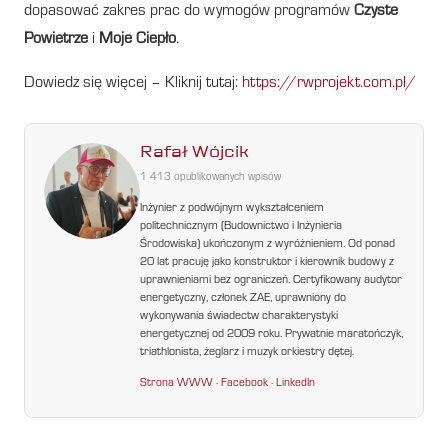
dopasować zakres prac do wymogów programów
Czyste
Powietrze
i
Moje Ciepło
.
Dowiedz się więcej – Kliknij tutaj:
https://rwprojekt.com.pl/
Rafał Wójcik
1 413 opublikowanych wpisów
Inżynier z podwójnym wykształceniem
politechnicznym (Budownictwo i Inżynieria
Środowiska) ukończonym z wyróżnieniem. Od ponad
20 lat pracuję jako konstruktor i kierownik budowy z
uprawnieniami bez ograniczeń. Certyfikowany audytor
energetyczny, członek ZAE, uprawniony do
wykonywania świadectw charakterystyki
energetycznej od 2009 roku. Prywatnie maratończyk,
triathlonista, żeglarz i muzyk orkiestry dętej.
Strona WWW
·
Facebook
·
LinkedIn