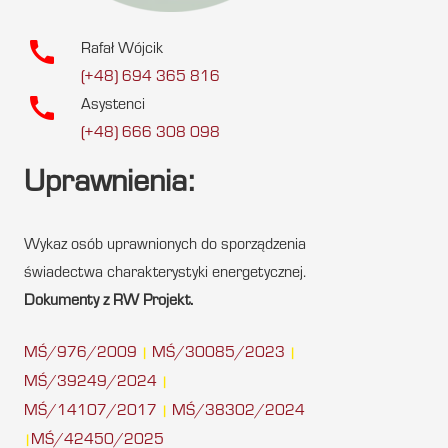
call
Rafał Wójcik
(+48) 694 365 816
call
Asystenci
(+48) 666 308 098
Uprawnienia:
Wykaz osób uprawnionych do sporządzenia
świadectwa charakterystyki energetycznej.
Dokumenty z RW Projekt.
MŚ/976/2009
MŚ/30085/2023
|
|
MŚ/39249/2024
|
MŚ/14107/2017
MŚ/38302/2024
|
MŚ/42450/2025
|