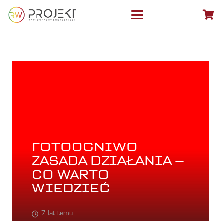
FOTOOGNIWO
ZASADA DZIAŁANIA –
CO WARTO
WIEDZIEĆ
7 lat temu