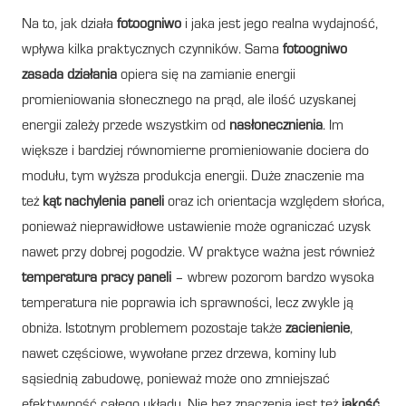
Na to, jak działa
fotoogniwo
i jaka jest jego realna wydajność,
wpływa kilka praktycznych czynników. Sama
fotoogniwo
zasada działania
opiera się na zamianie energii
promieniowania słonecznego na prąd, ale ilość uzyskanej
energii zależy przede wszystkim od
nasłonecznienia
. Im
większe i bardziej równomierne promieniowanie dociera do
modułu, tym wyższa produkcja energii. Duże znaczenie ma
też
kąt nachylenia paneli
oraz ich orientacja względem słońca,
ponieważ nieprawidłowe ustawienie może ograniczać uzysk
nawet przy dobrej pogodzie. W praktyce ważna jest również
temperatura pracy paneli
– wbrew pozorom bardzo wysoka
temperatura nie poprawia ich sprawności, lecz zwykle ją
obniża. Istotnym problemem pozostaje także
zacienienie
,
nawet częściowe, wywołane przez drzewa, kominy lub
sąsiednią zabudowę, ponieważ może ono zmniejszać
efektywność całego układu. Nie bez znaczenia jest też
jakość