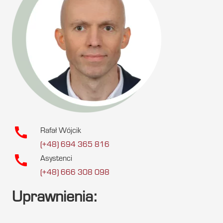
call
Rafał Wójcik
(+48) 694 365 816
call
Asystenci
(+48) 666 308 098
Uprawnienia: