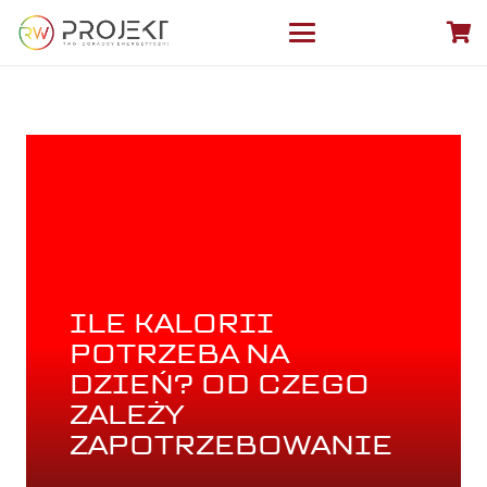
ILE KALORII
POTRZEBA NA
DZIEŃ? OD CZEGO
ZALEŻY
ZAPOTRZEBOWANIE