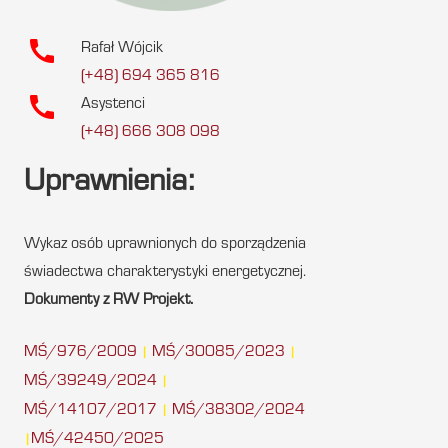
call
Rafał Wójcik
(+48) 694 365 816
call
Asystenci
(+48) 666 308 098
Uprawnienia:
Wykaz osób uprawnionych do sporządzenia
świadectwa charakterystyki energetycznej.
Dokumenty z RW Projekt.
MŚ/976/2009
MŚ/30085/2023
|
|
MŚ/39249/2024
|
MŚ/14107/2017
MŚ/38302/2024
|
MŚ/42450/2025
|