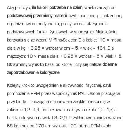
Aby policzyć,
ile kalorii potrzeba na dzień
, warto zacząć od
podstawowej przemiany materii
, czyli ilości energii potrzebnej
organizmowi do oddychania, pracy serca i utrzymania
podstawowych funkcji życiowych w spoczynku. Najczęściej
korzysta się ze wzoru Mifflina-St Jeor. Dla kobiet: 10 × masa
ciała w kg + 6,25 × wzrost w cm – 5 × wiek – 161. Dla
mężczyzn: 10 × masa ciała + 6,25 × wzrost – 5 × wiek + 5.
Otrzymany wynik to baza, od której liczy się dalsze
dzienne
zapotrzebowanie kaloryczne
.
Kolejny krok to uwzględnienie aktywności fizycznej, czyli
pomnożenie PPM przez współczynnik PAL. Osoba pracująca
przy biurku i ruszająca się niewiele zwykle mieści się w
zakresie 1,2–1,4, umiarkowanie aktywna około 1,5–1,7, a
bardzo aktywna nawet 1,8–2,0. Przykładowo kobieta ważąca
65 kg, mająca 170 cm wzrostu i 30 lat ma PPM około