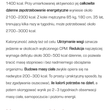
1400 kcal. Przy umiarkowanej aktywności jej
całkowite
dzienne zapotrzebowanie energetyczne
wyniesie około
2100–2300 kcal. Z kolei mężczyzna 85 kg, 180 cm, 35 lat,
trenujący kilka razy w tygodniu, może potrzebować około
2700–3000 kcal.
Kaloryczność zależy też od celu.
Utrzymanie wagi
oznacza
jedzenie w okolicach wyliczonego CPM.
Redukcja
najczęściej
wymaga deficytu około 300–500 kcal dziennie, co pozwala
tracić masę stopniowo i bez nadmiernego obciążania
organizmu.
Budowa masy ciała
zwykle opiera się na
nadwyżce 200–300 kcal. To prosty i praktyczny sposób, by
bez zgadywania oszacować,
ile kalorii potrzeba na dzień
, a
potem skorygować wynik po 2–3 tygodniach obserwacji
masy ciała, samopoczucia i poziomu energii.