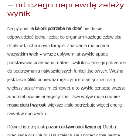
– od czego naprawdę zależy
wynik
Na pytanie
ile kalorii potrzeba na dzień
nie da się
odpowiedzieć jedną liczbą, bo organizm każdego człowieka
działa w trochę innym tempie. Znaczenie ma przede
wszystkim
wiek
– wraz z upływem lat zwykle spada
podstawowa przemiana materii, czyli ilość energii potrzebnej
do podtrzymania najważniejszych funkcji życiowych. Ważna
jest także
płeć
, ponieważ mężczyźni statystycznie mają
większy udział masy mięśniowej, a to zwykle oznacza wyższe
zapotrzebowanie energetyczne. Duży wpływ mają również
masa ciała
i
wzrost
: większe ciało potrzebuje więcej energii,
nawet w spoczynku.
Równie istotny jest
poziom aktywności fizycznej
. Osoba
pracująca przy biurku i ruszająca się sporadycznie będzie