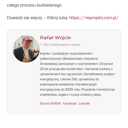
całego procesu budowlanego.
Dowiedz się więcej – Kliknij tutaj:
https://rwprojekt.com.pl/
Rafał Wójcik
1 369 opublikowanych wpisów
Inżynier z podwójnym wykształceniem
politechnicznym (Budownictwo i Inżynieria
Środowiska) ukończonym z wyróżnieniem. Od ponad
20 lat pracuję jako konstruktor i kierownik budowy z
uprawnieniami bez ograniczeń. Certyfikowany audytor
energetyczny, członek ZAE, uprawniony do
wykonywania świadectw charakterystyki
energetycznej od 2009 roku. Prywatnie maratończyk,
triathlonista, żeglarz i muzyk orkiestry dętej.
Strona WWW
·
Facebook
·
LinkedIn