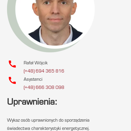
call
Rafał Wójcik
(+48) 694 365 816
call
Asystenci
(+48) 666 308 098
Uprawnienia:
Wykaz osób uprawnionych do sporządzenia
świadectwa charakterystyki energetycznej.