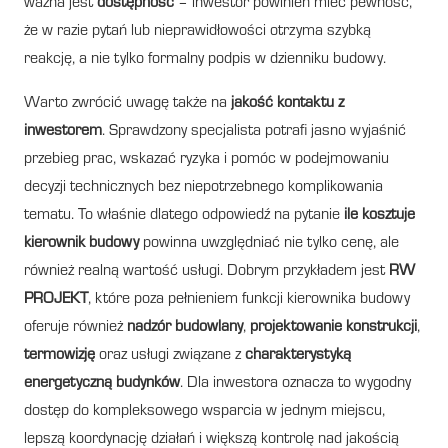
ważna jest
dostępność
– inwestor powinien mieć pewność,
że w razie pytań lub nieprawidłowości otrzyma szybką
reakcję, a nie tylko formalny podpis w dzienniku budowy.
Warto zwrócić uwagę także na
jakość kontaktu z
inwestorem
. Sprawdzony specjalista potrafi jasno wyjaśnić
przebieg prac, wskazać ryzyka i pomóc w podejmowaniu
decyzji technicznych bez niepotrzebnego komplikowania
tematu. To właśnie dlatego odpowiedź na pytanie
ile kosztuje
kierownik budowy
powinna uwzględniać nie tylko cenę, ale
również realną wartość usługi. Dobrym przykładem jest
RW
PROJEKT
, które poza pełnieniem funkcji kierownika budowy
oferuje również
nadzór budowlany
,
projektowanie konstrukcji
,
termowizję
oraz usługi związane z
charakterystyką
energetyczną budynków
. Dla inwestora oznacza to wygodny
dostęp do kompleksowego wsparcia w jednym miejscu,
lepszą koordynację działań i większą kontrolę nad jakością