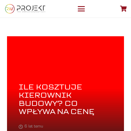
ILE KOSZTUJE
KIEROWNIK
BUDOWY? CO
WPŁYWA NA CENĘ
6 lat temu