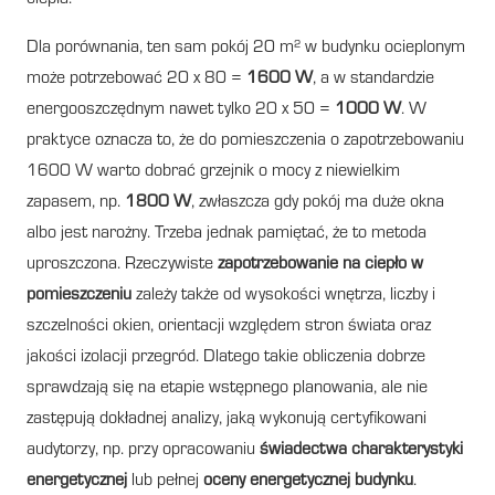
Dla porównania, ten sam pokój 20 m² w budynku ocieplonym
może potrzebować 20 x 80 =
1600 W
, a w standardzie
energooszczędnym nawet tylko 20 x 50 =
1000 W
. W
praktyce oznacza to, że do pomieszczenia o zapotrzebowaniu
1600 W warto dobrać grzejnik o mocy z niewielkim
zapasem, np.
1800 W
, zwłaszcza gdy pokój ma duże okna
albo jest narożny. Trzeba jednak pamiętać, że to metoda
uproszczona. Rzeczywiste
zapotrzebowanie na ciepło w
pomieszczeniu
zależy także od wysokości wnętrza, liczby i
szczelności okien, orientacji względem stron świata oraz
jakości izolacji przegród. Dlatego takie obliczenia dobrze
sprawdzają się na etapie wstępnego planowania, ale nie
zastępują dokładnej analizy, jaką wykonują certyfikowani
audytorzy, np. przy opracowaniu
świadectwa charakterystyki
energetycznej
lub pełnej
oceny energetycznej budynku
.