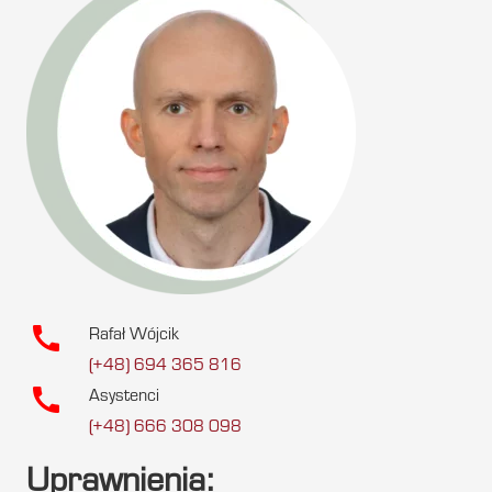
call
Rafał Wójcik
(+48) 694 365 816
call
Asystenci
(+48) 666 308 098
Uprawnienia: