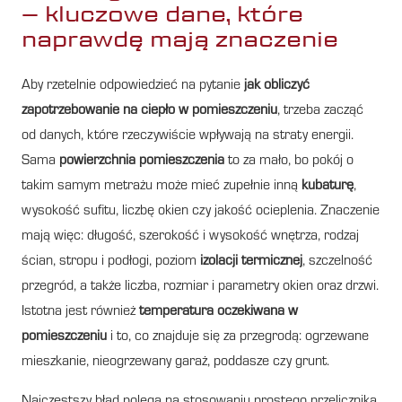
– kluczowe dane, które
naprawdę mają znaczenie
Aby rzetelnie odpowiedzieć na pytanie
jak obliczyć
zapotrzebowanie na ciepło w pomieszczeniu
, trzeba zacząć
od danych, które rzeczywiście wpływają na straty energii.
Sama
powierzchnia pomieszczenia
to za mało, bo pokój o
takim samym metrażu może mieć zupełnie inną
kubaturę
,
wysokość sufitu, liczbę okien czy jakość ocieplenia. Znaczenie
mają więc: długość, szerokość i wysokość wnętrza, rodzaj
ścian, stropu i podłogi, poziom
izolacji termicznej
, szczelność
przegród, a także liczba, rozmiar i parametry okien oraz drzwi.
Istotna jest również
temperatura oczekiwana w
pomieszczeniu
i to, co znajduje się za przegrodą: ogrzewane
mieszkanie, nieogrzewany garaż, poddasze czy grunt.
Najczęstszy błąd polega na stosowaniu prostego przelicznika