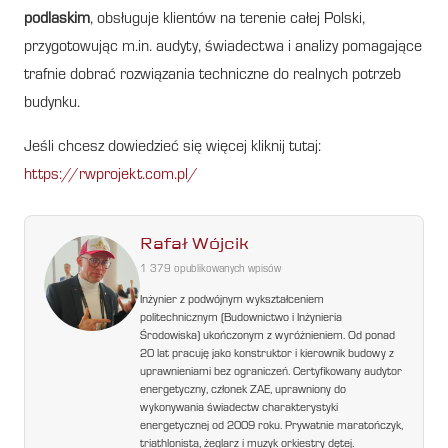
podlaskim
, obsługuje klientów na terenie całej Polski,
przygotowując m.in. audyty, świadectwa i analizy pomagające
trafnie dobrać rozwiązania techniczne do realnych potrzeb
budynku.
Jeśli chcesz dowiedzieć się więcej kliknij tutaj:
https://rwprojekt.com.pl/
Rafał Wójcik
1 379 opublikowanych wpisów
Inżynier z podwójnym wykształceniem
politechnicznym (Budownictwo i Inżynieria
Środowiska) ukończonym z wyróżnieniem. Od ponad
20 lat pracuję jako konstruktor i kierownik budowy z
uprawnieniami bez ograniczeń. Certyfikowany audytor
energetyczny, członek ZAE, uprawniony do
wykonywania świadectw charakterystyki
energetycznej od 2009 roku. Prywatnie maratończyk,
triathlonista, żeglarz i muzyk orkiestry dętej.