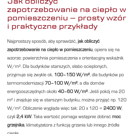
Jak obliczyć
zapotrzebowanie na ciepło w
pomieszczeniu – prosty wzór
i praktyczne przykłady
Najprostszy sposób, aby sprawdzić,
jak obliczyć
zapotrzebowanie na ciepło w pomieszczeniu
, opiera się na
wzorze: powierzchnia pomieszczenia x orientacyjny wskaźnik
W/m². Dla budynków starszych, słabo ocieplonych,
przyjmuje się zwykle ok.
100–150 W/m²
, dla budynków po
termomodernizacji
70–100 W/m²
, a dla domów
energooszczędnych około
40–60 W/m²
. Jeśli pokój ma 20
m² i znajduje się w starszym budynku, można przyjąć np. 120
W/m². Obliczenie wygląda więc tak: 20 x 120 =
2400 W
,
czyli
2,4 kW
. Taka wartość pomaga wstępnie dobrać
moc
grzejnika
, klimatyzatora z funkcją grzania lub innego źródła
ciepła.