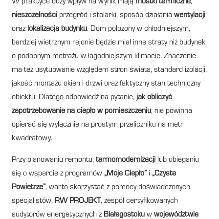
W praktyce duży wpływ na wynik mają
mostki termiczne
,
nieszczelności
przegród i stolarki, sposób działania
wentylacji
oraz
lokalizacja budynku
. Dom położony w chłodniejszym,
bardziej wietrznym rejonie będzie miał inne straty niż budynek
o podobnym metrażu w łagodniejszym klimacie. Znaczenie
ma też usytuowanie względem stron świata, standard izolacji,
jakość montażu okien i drzwi oraz faktyczny stan techniczny
obiektu. Dlatego odpowiedź na pytanie,
jak obliczyć
zapotrzebowanie na ciepło w pomieszczeniu
, nie powinna
opierać się wyłącznie na prostym przeliczniku na metr
kwadratowy.
Przy planowaniu remontu,
termomodernizacji
lub ubieganiu
się o wsparcie z programów
„Moje Ciepło”
i
„Czyste
Powietrze”
, warto skorzystać z pomocy doświadczonych
specjalistów.
RW PROJEKT
, zespół certyfikowanych
audytorów energetycznych z
Białegostoku
w
województwie