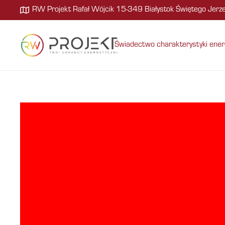
RW Projekt Rafał Wójcik 15-349 Białystok Świętego Jer
Świadectwo charakterystyki ener