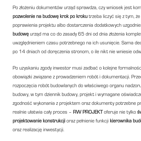
Po złożeniu dokumentów urząd sprawdza, czy wniosek jest kom
pozwolenie na budowę krok po kroku
trzeba liczyć się z tym, 
poprawienia projektu albo dostarczenia dodatkowych uzgodnień
budowę
urząd ma co do zasady 65 dni od dnia złożenia kompletn
uwzględnieniem czasu potrzebnego na ich usunięcie. Sama decyz
po 14 dniach od doręczenia stronom, o ile nikt nie wniesie odw
Po uzyskaniu zgody inwestor musi zadbać o kolejne formalnoś
obowiązki związane z prowadzeniem robót i dokumentacji. Prze
rozpoczęcia robót budowlanych do właściwego organu nadzor
budowy, w tym dziennik budowy, projekt i wymagane oświadczen
zgodność wykonania z projektem oraz dokumenty potrzebne pr
realnie ułatwia cały proces –
RW PROJEKT
oferuje nie tylko
ś
projektowanie konstrukcji
oraz pełnienie funkcji
kierownika bu
oraz realizację inwestycji.