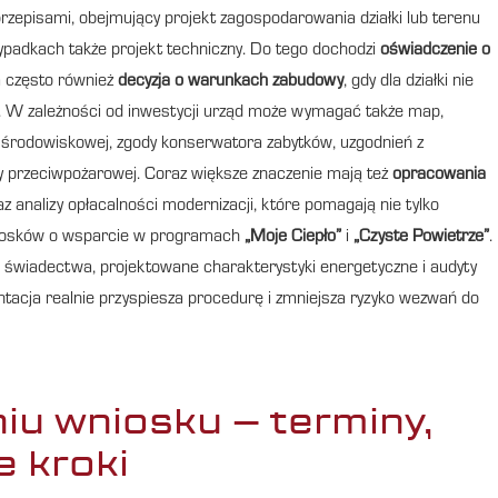
zepisami, obejmujący projekt zagospodarowania działki lub terenu
ypadkach także projekt techniczny. Do tego dochodzi
oświadczenie o
a często również
decyzja o warunkach zabudowy
, gdy dla działki nie
 W zależności od inwestycji urząd może wymagać także map,
i środowiskowej, zgody konserwatora zabytków, uzgodnień z
ny przeciwpożarowej. Coraz większe znaczenie mają też
opracowania
az analizy opłacalności modernizacji, które pomagają nie tylko
wniosków o wsparcie w programach
„Moje Ciepło”
i
„Czyste Powietrze”
.
 świadectwa, projektowane charakterystyki energetyczne i audyty
acja realnie przyspiesza procedurę i zmniejsza ryzyko wezwań do
niu wniosku – terminy,
e kroki