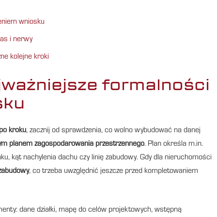
żeniem wniosku
as i nerwy
ne kolejne kroki
jważniejsze formalności
sku
po kroku
, zacznij od sprawdzenia, co wolno wybudować na danej
ym planem zagospodarowania przestrzennego
. Plan określa m.in.
ku, kąt nachylenia dachu czy linię zabudowy. Gdy dla nieruchomości
 zabudowy
, co trzeba uwzględnić jeszcze przed kompletowaniem
nty: dane działki, mapę do celów projektowych, wstępną