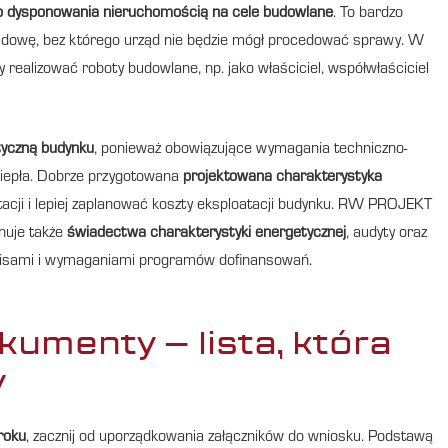
 dysponowania nieruchomością na cele budowlane
. To bardzo
udowę, bez którego urząd nie będzie mógł procedować sprawy. W
 realizować roboty budowlane, np. jako właściciel, współwłaściciel
tyczną budynku
, ponieważ obowiązujące wymagania techniczno-
 ciepła. Dobrze przygotowana
projektowana charakterystyka
cji i lepiej zaplanować koszty eksploatacji budynku. RW PROJEKT
nuje także
świadectwa charakterystyki energetycznej
, audyty oraz
zepisami i wymaganiami programów dofinansowań.
umenty – lista, która
y
roku
, zacznij od uporządkowania załączników do wniosku. Podstawą