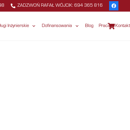
98
ZADZWOŃ RAFAŁ WÓJCIK: 694 365 816
ługi Inżynierskie
Dofinansowania
Blog
Praca
Kontak