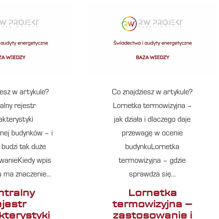
iesz w artykule?
Co znajdziesz w artykule?
alny rejestr
Lornetka termowizyjna –
akterystyki
jak działa i dlaczego daje
nej budynków – i
przewagę w ocenie
 budzi tak duże
budynkuLornetka
owanieKiedy wpis
termowizyjna – gdzie
ru ma znaczenie…
sprawdza się…
tralny
Lornetka
ejestr
termowizyjna –
kterystyki
zastosowanie i