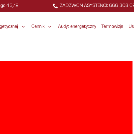
zego 43/2
ZADZWOŃ ASYSTENCI: 666 308 0
getycznej
Cennik
Audyt energetyczny
Termowizja
Us