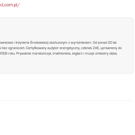
kt.com.pl/
ownictwo i Inżynieria Środowiska) ukończonym z wyróżnieniem. Od ponad 20 lat
mi bez ograniczeń. Certyfikowany audytor energetyczny, członek ZAE, uprawniony do
9 roku. Prywatnie maratończyk, triathlonista, żeglarz i muzyk orkiestry dętej.