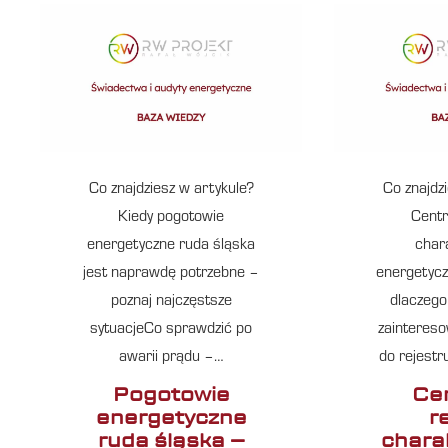
Co znajdziesz w artykule?
Co znajdz
Kiedy pogotowie
Centr
energetyczne ruda śląska
char
jest naprawdę potrzebne –
energetycz
poznaj najczęstsze
dlaczego
sytuacjeCo sprawdzić po
zainteres
awarii prądu –…
do rejest
Pogotowie
Cen
energetyczne
r
ruda śląska –
chara