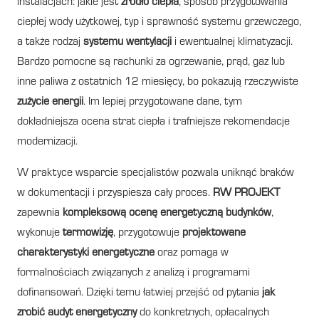
instalacjach: jakie jest
źródło ciepła
, sposób przygotowania
ciepłej wody użytkowej, typ i sprawność systemu grzewczego,
a także rodzaj
systemu wentylacji
i ewentualnej klimatyzacji.
Bardzo pomocne są rachunki za ogrzewanie, prąd, gaz lub
inne paliwa z ostatnich 12 miesięcy, bo pokazują rzeczywiste
zużycie energii
. Im lepiej przygotowane dane, tym
dokładniejsza ocena strat ciepła i trafniejsze rekomendacje
modernizacji.
W praktyce wsparcie specjalistów pozwala uniknąć braków
w dokumentacji i przyspiesza cały proces.
RW PROJEKT
zapewnia
kompleksową ocenę energetyczną budynków
,
wykonuje
termowizję
, przygotowuje
projektowane
charakterystyki energetyczne
oraz pomaga w
formalnościach związanych z analizą i programami
dofinansowań. Dzięki temu łatwiej przejść od pytania
jak
zrobić audyt energetyczny
do konkretnych, opłacalnych