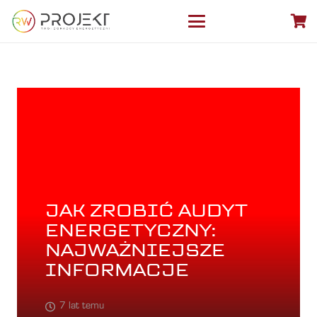
JAK ZROBIĆ AUDYT
ENERGETYCZNY:
NAJWAŻNIEJSZE
INFORMACJE
7 lat temu