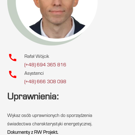
call
Rafał Wójcik
(+48) 694 365 816
call
Asystenci
(+48) 666 308 098
Uprawnienia:
Wykaz osób uprawnionych do sporządzenia
świadectwa charakterystyki energetycznej.
Dokumenty z RW Projekt.