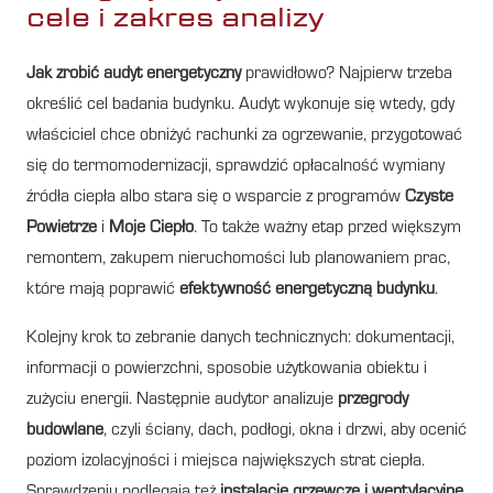
cele i zakres analizy
Jak zrobić audyt energetyczny
prawidłowo? Najpierw trzeba
określić cel badania budynku. Audyt wykonuje się wtedy, gdy
właściciel chce obniżyć rachunki za ogrzewanie, przygotować
się do termomodernizacji, sprawdzić opłacalność wymiany
źródła ciepła albo stara się o wsparcie z programów
Czyste
Powietrze
i
Moje Ciepło
. To także ważny etap przed większym
remontem, zakupem nieruchomości lub planowaniem prac,
które mają poprawić
efektywność energetyczną budynku
.
Kolejny krok to zebranie danych technicznych: dokumentacji,
informacji o powierzchni, sposobie użytkowania obiektu i
zużyciu energii. Następnie audytor analizuje
przegrody
budowlane
, czyli ściany, dach, podłogi, okna i drzwi, aby ocenić
poziom izolacyjności i miejsca największych strat ciepła.
Sprawdzeniu podlegają też
instalacje grzewcze i wentylacyjne
,