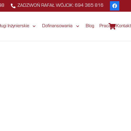
98
ZADZWOŃ RAFAŁ WÓJCIK: 694 365 816
ługi Inżynierskie
Dofinansowania
Blog
Praca
Kontak