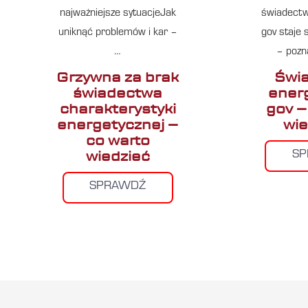
najważniejsze sytuacjeJak
świadectw
uniknąć problemów i kar –
gov staje
…
– pozn
Grzywna za brak
Świ
świadectwa
ener
charakterystyki
gov –
energetycznej –
wie
co warto
wiedzieć
S
SPRAWDŹ