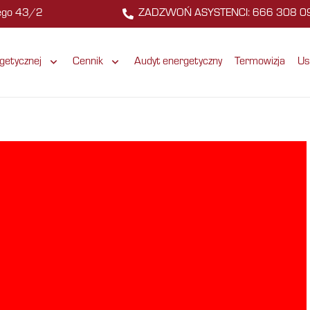
zego 43/2
ZADZWOŃ ASYSTENCI: 666 308 0
getycznej
Cennik
Audyt energetyczny
Termowizja
Us