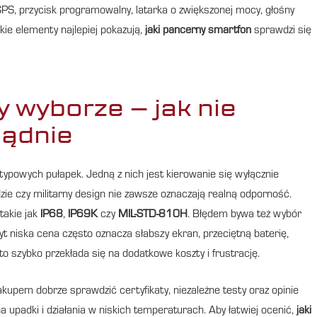
GPS, przycisk programowalny, latarka o zwiększonej mocy, głośny
kie elementy najlepiej pokazują,
jaki pancerny smartfon
sprawdzi się
y wyborze – jak nie
sądnie
typowych pułapek. Jedną z nich jest kierowanie się wyłącznie
czy militarny design nie zawsze oznaczają realną odporność.
takie jak
IP68
,
IP69K
czy
MIL-STD-810H
. Błędem bywa też wybór
 niska cena często oznacza słabszy ekran, przeciętną baterię,
to szybko przekłada się na dodatkowe koszty i frustrację.
kupem dobrze sprawdzić certyfikaty, niezależne testy oraz opinie
 upadki i działania w niskich temperaturach. Aby łatwiej ocenić,
jaki