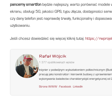
pancerny smartfon
będzie najlepszy, warto porównać modele we
ekranu, obsługi 5G, jakości GPS, typu złącza, dostępności serw
czy dany telefon jest naprawdę trwały, funkcjonalny i dopasow
użytkowaniu.
Jeśli chcesz dowiedzieć się więcej kliknij tutaj:
https://rwproje
Rafał Wójcik
1 377 opublikowanych wpisów
Inżynier z podwójnym wykształceniem politechnicznym (Bud
pracuję jako konstruktor i kierownik budowy z uprawnienia
wykonywania świadectw charakterystyki energetycznej od 200
Strona WWW
·
Facebook
·
LinkedIn