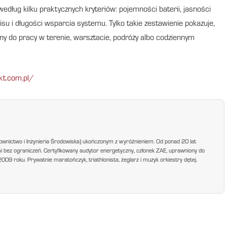
dług kilku praktycznych kryteriów: pojemności baterii, jasności
isu i długości wsparcia systemu. Tylko takie zestawienie pokazuje,
any do pracy w terenie, warsztacie, podróży albo codziennym
kt.com.pl/
ownictwo i Inżynieria Środowiska) ukończonym z wyróżnieniem. Od ponad 20 lat
mi bez ograniczeń. Certyfikowany audytor energetyczny, członek ZAE, uprawniony do
9 roku. Prywatnie maratończyk, triathlonista, żeglarz i muzyk orkiestry dętej.