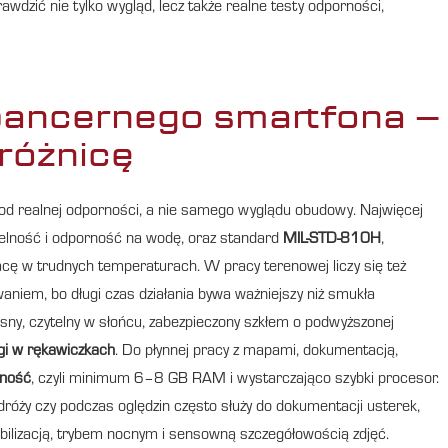
dzić nie tylko wygląd, lecz także realne testy odporności,
pancernego smartfona –
różnicę
 od realnej odporności, a nie samego wyglądu obudowy. Najwięcej
zelność i odporność na wodę, oraz standard
MIL-STD-810H
,
acę w trudnych temperaturach. W pracy terenowej liczy się też
owaniem, bo długi czas działania bywa ważniejszy niż smukła
jasny, czytelny w słońcu, zabezpieczony szkłem o podwyższonej
gi w rękawiczkach
. Do płynnej pracy z mapami, dokumentacją,
jność
, czyli minimum 6–8 GB RAM i wystarczająco szybki procesor.
dróży czy podczas oględzin często służy do dokumentacji usterek,
tabilizacją, trybem nocnym i sensowną szczegółowością zdjęć.