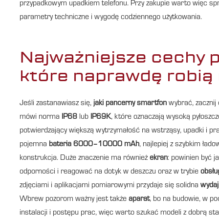
przypadkowym upadkiem telefonu. Przy zakupie warto więc spraw
parametry techniczne i wygodę codziennego użytkowania.
Najważniejsze cechy 
które naprawdę robią 
Jeśli zastanawiasz się,
jaki pancerny smartfon
wybrać, zacznij
mówi norma
IP68
lub
IP69K
, które oznaczają wysoką pyłoszc
potwierdzający większą wytrzymałość na wstrząsy, upadki i pr
pojemna
bateria 6000–10000 mAh
, najlepiej z szybkim ład
konstrukcja. Duże znaczenie ma również
ekran
: powinien być 
odporności i reagować na dotyk w deszczu oraz w trybie
obsłu
zdjęciami i aplikacjami pomiarowymi przydaje się solidna
wyda
Wbrew pozorom ważny jest także
aparat
, bo na budowie, w po
instalacji i postępu prac, więc warto szukać modeli z dobrą s