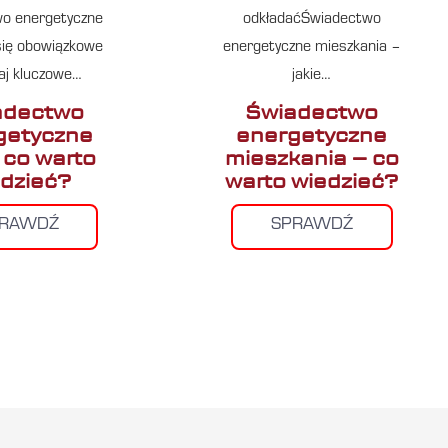
o energetyczne
odkładaćŚwiadectwo
 się obowiązkowe
energetyczne mieszkania –
aj kluczowe…
jakie…
adectwo
Świadectwo
getyczne
energetyczne
 co warto
mieszkania – co
dzieć?
warto wiedzieć?
PRAWDŹ
SPRAWDŹ