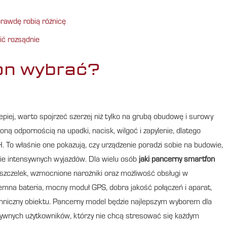
rawdę robią różnicę
pić rozsądnie
on wybrać?
epiej, warto spojrzeć szerzej niż tylko na grubą obudowę i surowy
ną odpornością na upadki, nacisk, wilgoć i zapylenie, dlatego
 To właśnie one pokazują, czy urządzenie poradzi sobie na budowie,
sie intensywnych wyjazdów. Dla wielu osób
jaki pancerny smartfon
szczelek, wzmocnione narożniki oraz możliwość obsługi w
emna bateria, mocny moduł GPS, dobra jakość połączeń i aparat,
chniczny obiektu. Pancerny model będzie najlepszym wyborem dla
ywnych użytkowników, którzy nie chcą stresować się każdym