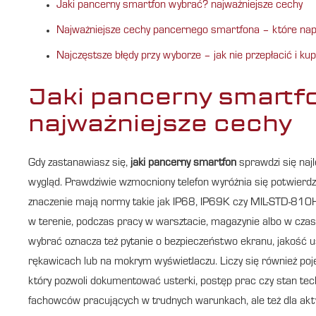
Jaki pancerny smartfon wybrać? najważniejsze cechy
Najważniejsze cechy pancernego smartfona – które nap
Najczęstsze błędy przy wyborze – jak nie przepłacić i ku
Jaki pancerny smartf
najważniejsze cechy
Gdy zastanawiasz się,
jaki pancerny smartfon
sprawdzi się najl
wygląd. Prawdziwie wzmocniony telefon wyróżnia się potwierdzo
znaczenie mają normy takie jak IP68, IP69K czy MIL-STD-810H.
w terenie, podczas pracy w warsztacie, magazynie albo w cza
wybrać oznacza też pytanie o bezpieczeństwo ekranu, jakość u
rękawicach lub na mokrym wyświetlaczu. Liczy się również poj
który pozwoli dokumentować usterki, postęp prac czy stan te
fachowców pracujących w trudnych warunkach, ale też dla akt