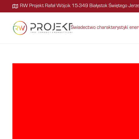
RW Projekt Rafał Wójcik 15-349 Białystok Świętego Jer
Świadectwo charakterystyki ener