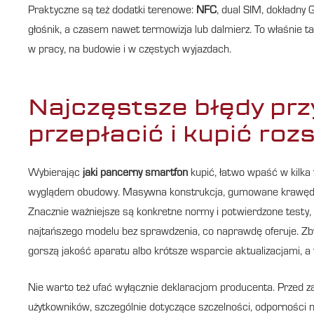
Praktyczne są też dodatki terenowe:
NFC
, dual SIM, dokładny 
głośnik, a czasem nawet termowizja lub dalmierz. To właśnie ta
w pracy, na budowie i w częstych wyjazdach.
Najczęstsze błędy prz
przepłacić i kupić roz
Wybierając
jaki pancerny smartfon
kupić, łatwo wpaść w kilka 
wyglądem obudowy. Masywna konstrukcja, gumowane krawędzie 
Znacznie ważniejsze są konkretne normy i potwierdzone testy, 
najtańszego modelu bez sprawdzenia, co naprawdę oferuje. Zbyt
gorszą jakość aparatu albo krótsze wsparcie aktualizacjami, a 
Nie warto też ufać wyłącznie deklaracjom producenta. Przed za
użytkowników, szczególnie dotyczące szczelności, odporności na