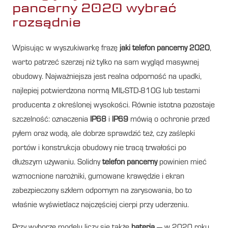
pancerny 2020 wybrać
rozsądnie
Wpisując w wyszukiwarkę frazę
jaki telefon pancerny 2020
,
warto patrzeć szerzej niż tylko na sam wygląd masywnej
obudowy. Najważniejsza jest realna odporność na upadki,
najlepiej potwierdzona normą MIL-STD-810G lub testami
producenta z określonej wysokości. Równie istotna pozostaje
szczelność: oznaczenia
IP68
i
IP69
mówią o ochronie przed
pyłem oraz wodą, ale dobrze sprawdzić też, czy zaślepki
portów i konstrukcja obudowy nie tracą trwałości po
dłuższym używaniu. Solidny
telefon pancerny
powinien mieć
wzmocnione narożniki, gumowane krawędzie i ekran
zabezpieczony szkłem odpornym na zarysowania, bo to
właśnie wyświetlacz najczęściej cierpi przy uderzeniu.
Przy wyborze modelu liczy się także
bateria
— w 2020 roku