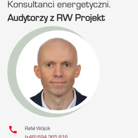
Konsultanci energetyczni.
Audytorzy z RW Projekt
call
Rafał Wójcik
(+48) 694 365 816