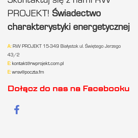
Skontaktuj się z nami RW
PROJEKT!
Świadectwo
charakterystyki energetycznej
A:
RW PROJEKT 15-349 Białystok ul. Świętego Jerzego
43/2
E:
kontakt@rwprojekt.com.pl
E:
wrav@poczta.fm
Dołącz do nas na Facebooku