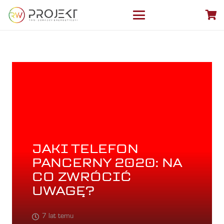
JAKI TELEFON
PANCERNY 2020: NA
CO ZWRÓCIĆ
UWAGĘ?
7 lat temu