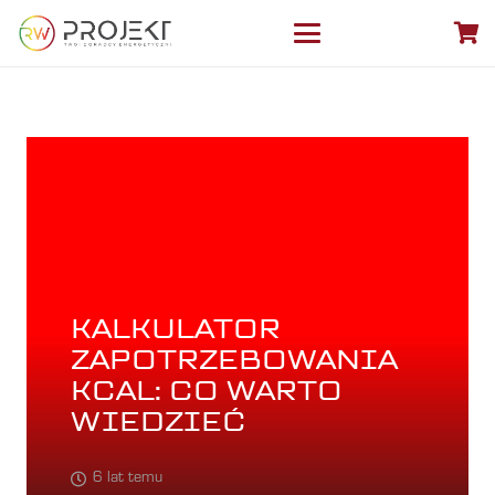
KALKULATOR
ZAPOTRZEBOWANIA
KCAL: CO WARTO
WIEDZIEĆ
6 lat temu