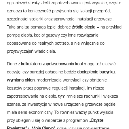
ograniczyć straty. Jeśli zapotrzebowanie jest wysokie, często
oznacza to konieczność przyjrzenia się izolacji przegród,
szczelności stolarki oraz sprawności instalacji grzewczej.
Taka analiza pomaga lepiej dobrać
źródło ciepła
– na przykład
pompę ciepła, kocioł gazowy czy inne rozwiązanie
dopasowane do realnych potrzeb, a nie wyłącznie do
przyzwyczajeń właściciela.
Dane z
kalkulatora zapotrzebowania kcal
mogą też ułatwić
decyzję, czy bardziej opłacalne będzie
docieplenie budynku
,
wymiana okien
, modernizacja wentylacji czy obniżenie
kosztów przez poprawę regulacji instalacji. Im niższe
zapotrzebowanie na ciepło, tym mniejsze rachunki i większa
szansa, że inwestycja w nowe urządzenie grzewcze będzie
miała sens ekonomiczny. To również ważny punkt wyjścia
przy ubieganiu się o wsparcie z programów
„Czyste
Powietrze”
i
„Moje Ciepło”
, gdzie liczy się potwierdzenie