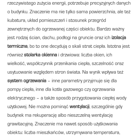
rzeczywistego zużycia energii, potrzebuje precyzyjnych danych
o budynku. Znaczenie ma nie tylko sama powierzchnia, ale też
kubatura, układ pomieszczeń i stosunek przegród
zewnętrznych do ogrzewanej części obiektu. Bardzo ważny
jest rodzaj ścian, dachu, podłogi na gruncie oraz ich
izolacja
termiczna
, bo to one decydują o skali strat ciepła. Istotna jest
również
stolarka okienna
i drzwiowa: liczba okien, ich
wielkość, współczynnik przenikania ciepła, szczelność oraz
usytuowanie względem stron świata. Na wynik wpływa też
system ogrzewania
– inne parametry przyjmuje się dla
pompy ciepła, inne dla kotła gazowego czy ogrzewania
elektrycznego – a także sposób przygotowania ciepłej wody
użytkowej. Nie można pominąć
wentylacji
, szczególnie gdy
budynek ma rekuperację albo nieszczelną wentylację
grawitacyjną. Znaczenie ma nawet sposób użytkowania
obiektu: liczba mieszkańców, utrzymywana temperatura,