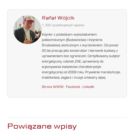
Rafał Wójcik
1 390 opublikowanych wpisów
Inżynier z podwójnym wykształceniem
politechnicznym (Budownictwo i Inżynieria
Środowiska) ukończonym z wyróżnieniem. Od ponad
20 lat pracuję jako konstruktor i kierownik budowy z
uprawnieniami bez ograniczeń. Certyfikowany audytor
energetyczny, członek ZAE, uprawniony do
wykonywania świadectw charakterystyki
energetycznej od 2009 roku. Prywatnie maratończyk,
triathlonista, żeglarz i muzyk orkiestry dętej.
Strona WWW
·
Facebook
·
LinkedIn
Powiązane wpisy