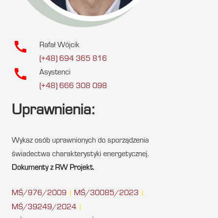
call
Rafał Wójcik
(+48) 694 365 816
call
Asystenci
(+48) 666 308 098
Uprawnienia:
Wykaz osób uprawnionych do sporządzenia
świadectwa charakterystyki energetycznej.
Dokumenty z RW Projekt.
MŚ/976/2009
MŚ/30085/2023
|
|
MŚ/39249/2024
|