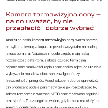
Kamera termowizyjna ceny –
na co uważać, by nie
przepłacić i dobrze wybrać
Analizując hasło
kamera termowizyjna ceny
, warto patrzeć
nie tylko na kwotę zakupu, ale przede wszystkim na realną
jakość pomiaru. Najtańsze modele często mają niską
rozdzielczość detektora, słabszą czułość termiczną i
ograniczone możliwości zapisu oraz analizy zdjęć, co utrudnia
wykrywanie mostków cieplnych, zawilgoceń czy
nieszczelności przegród. Przed zakupem dobrze sprawdzić,
czy producent podaje parametry takie jak rozdzielczość IR,
zakres temperatur, wartość NETD oraz możliwość regulacji
emisyjności. To szczególnie ważne, gdy kamera ma służyć do
analiz budowlanych
, a nie tylko do szybkiego podglądu