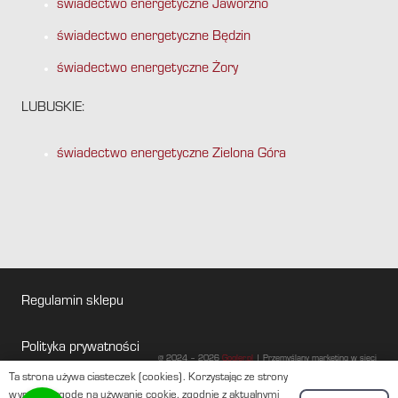
świadectwo energetyczne Jaworzno
świadectwo energetyczne Będzin
świadectwo energetyczne Żory
LUBUSKIE:
świadectwo energetyczne Zielona Góra
Regulamin sklepu
Polityka prywatności
@ 2024 – 2026
Gogler.pl
| Przemyślany marketing w sieci
Ta strona używa ciasteczek (cookies). Korzystając ze strony
Baza wiedzy
wyrażasz zgodę na używanie cookie, zgodnie z aktualnymi