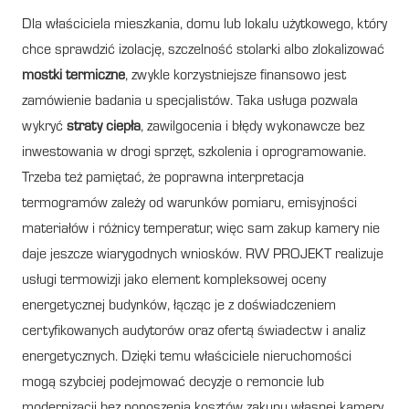
Dla właściciela mieszkania, domu lub lokalu użytkowego, który
chce sprawdzić izolację, szczelność stolarki albo zlokalizować
mostki termiczne
, zwykle korzystniejsze finansowo jest
zamówienie badania u specjalistów. Taka usługa pozwala
wykryć
straty ciepła
, zawilgocenia i błędy wykonawcze bez
inwestowania w drogi sprzęt, szkolenia i oprogramowanie.
Trzeba też pamiętać, że poprawna interpretacja
termogramów zależy od warunków pomiaru, emisyjności
materiałów i różnicy temperatur, więc sam zakup kamery nie
daje jeszcze wiarygodnych wniosków. RW PROJEKT realizuje
usługi termowizji jako element kompleksowej oceny
energetycznej budynków, łącząc je z doświadczeniem
certyfikowanych audytorów oraz ofertą świadectw i analiz
energetycznych. Dzięki temu właściciele nieruchomości
mogą szybciej podejmować decyzje o remoncie lub
modernizacji bez ponoszenia kosztów zakupu własnej kamery.