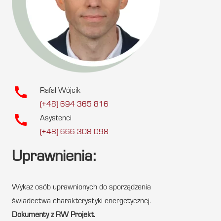
call
Rafał Wójcik
(+48) 694 365 816
call
Asystenci
(+48) 666 308 098
Uprawnienia:
Wykaz osób uprawnionych do sporządzenia
świadectwa charakterystyki energetycznej.
Dokumenty z RW Projekt.