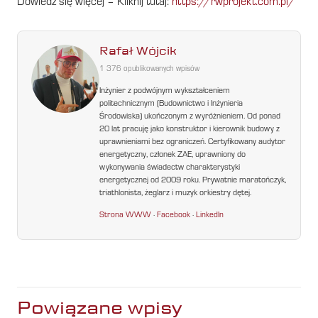
Dowiedz się więcej – Kliknij tutaj:
https://rwprojekt.com.pl/
Rafał Wójcik
1 376 opublikowanych wpisów
Inżynier z podwójnym wykształceniem
politechnicznym (Budownictwo i Inżynieria
Środowiska) ukończonym z wyróżnieniem. Od ponad
20 lat pracuję jako konstruktor i kierownik budowy z
uprawnieniami bez ograniczeń. Certyfikowany audytor
energetyczny, członek ZAE, uprawniony do
wykonywania świadectw charakterystyki
energetycznej od 2009 roku. Prywatnie maratończyk,
triathlonista, żeglarz i muzyk orkiestry dętej.
Strona WWW
·
Facebook
·
LinkedIn
Powiązane wpisy